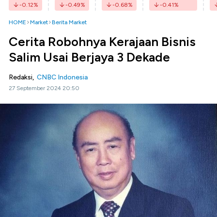
-0.12
%
-0.49
%
-0.68
%
-0.41
%
HOME
Market
Berita Market
Cerita Robohnya Kerajaan Bisnis
Salim Usai Berjaya 3 Dekade
Redaksi,
CNBC Indonesia
27 September 2024 20:50