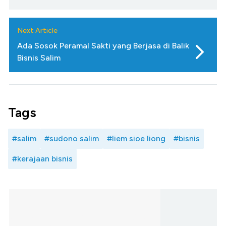
Next Article
Ada Sosok Peramal Sakti yang Berjasa di Balik
Bisnis Salim
Tags
#salim
#sudono salim
#liem sioe liong
#bisnis
#kerajaan bisnis