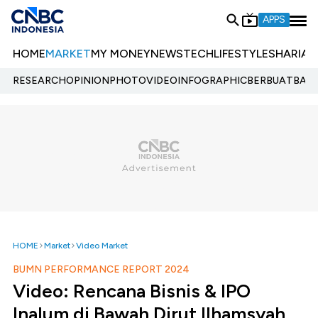
APPS
HOME
MARKET
MY MONEY
NEWS
TECH
LIFESTYLE
SHARIA
E
RESEARCH
OPINION
PHOTO
VIDEO
INFOGRAPHIC
BERBUATBAIK.
HOME
Market
Video Market
BUMN PERFORMANCE REPORT 2024
Video: Rencana Bisnis & IPO
Inalum di Bawah Dirut Ilhamsyah