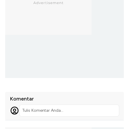
Komentar
Tulis Komentar Anda...