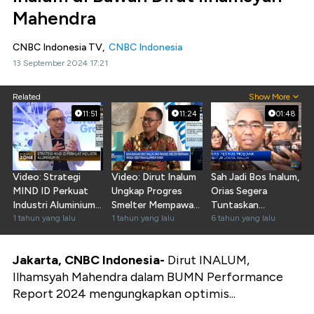
Mahendra
CNBC Indonesia TV,
CNBC Indonesia
13 September 2024 17:21
Related
Show More
11:51
11:24
01:48
Video: Strategi
Video: Dirut Inalum
Sah Jadi Bos Inalum,
MIND ID Perkuat
Ungkap Progres
Orias Segera
Industri Aluminium
Smelter Mempawah
Tuntaskan
RI
1 tahun yang lalu
& Bisnis Aluminium
1 tahun yang lalu
Divestasi Vale
6 tahun yang lalu
Jakarta, CNBC Indonesia-
Dirut INALUM,
Ilhamsyah Mahendra dalam BUMN Performance
Report 2024 mengungkapkan optimis...