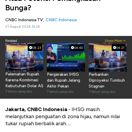
Bunga?
CNBC Indonesia TV,
CNBC Indonesia
21 August 2024 14:25
Related
Show More
08:23
04:40
04:21
Pelemahan Rupiah
Pergerakan IHSG
Perbankan
Karena Kombinasi
dan Rupiah Jelang
Diproyeksi Tumbuh
Kebutuhan Dolar AS
Akhir Pekan
Stagnan
7 tahun yang lalu
7 tahun yang lalu
7 tahun yang lalu
Jakarta, CNBC Indonesia
- IHSG masih
melanjutkan penguatan di zona hijau, namun nilai
tukar rupiah berbalik arah. ...