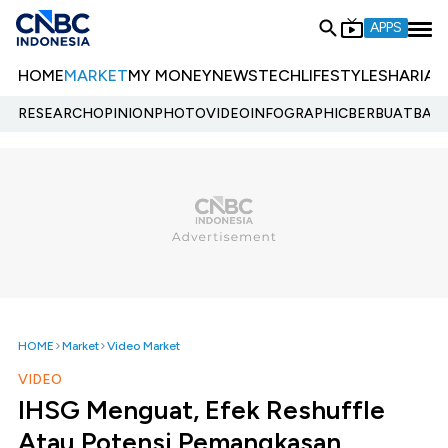
APPS
HOME
MARKET
MY MONEY
NEWS
TECH
LIFESTYLE
SHARIA
E
RESEARCH
OPINION
PHOTO
VIDEO
INFOGRAPHIC
BERBUATBAIK.
HOME
Market
Video Market
VIDEO
IHSG Menguat, Efek Reshuffle
Atau Potensi Pemangkasan