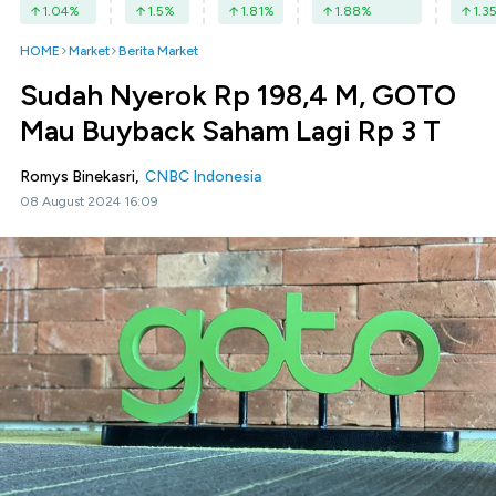
1.04
%
1.5
%
1.81
%
1.88
%
1.3
HOME
Market
Berita Market
Sudah Nyerok Rp 198,4 M, GOTO
Mau Buyback Saham Lagi Rp 3 T
Romys Binekasri,
CNBC Indonesia
08 August 2024 16:09