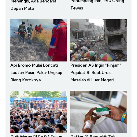
Penumpang Iran, 290 Orang
Menangis, Ada Bencana
Tewas
Depan Mata
Api Bromo Mulai Loncati
Presiden AS Ingin "Pinjam"
Lautan Pasir, Pakar Ungkap
Pejabat RI Buat Urus
Biang Keroknya
Masalah di Luar Negeri
Duit Warga RI Rp 9,1 Triliun
Daftar 21 Penyakit Tak