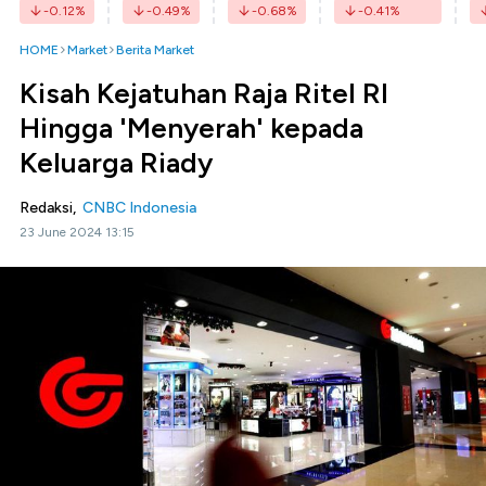
-0.12
%
-0.49
%
-0.68
%
-0.41
%
HOME
Market
Berita Market
Kisah Kejatuhan Raja Ritel RI
Hingga 'Menyerah' kepada
Keluarga Riady
Redaksi,
CNBC Indonesia
23 June 2024 13:15