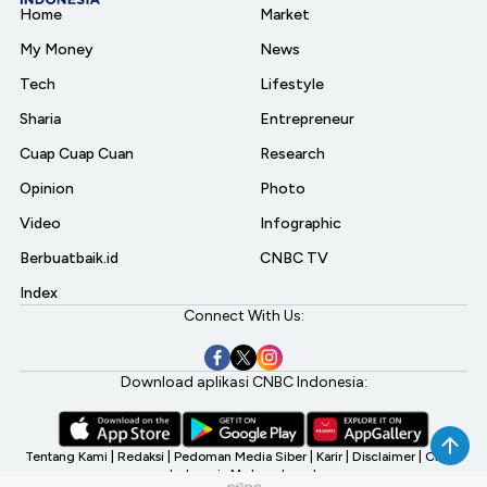
Home
Market
My Money
News
Tech
Lifestyle
Sharia
Entrepreneur
Cuap Cuap Cuan
Research
Opinion
Photo
Video
Infographic
Berbuatbaik.id
CNBC TV
Index
Connect With Us:
Download aplikasi CNBC Indonesia:
Tentang Kami
|
Redaksi
|
Pedoman Media Siber
|
Karir
|
Disclaimer
|
CNBC
Indonesia My Investment