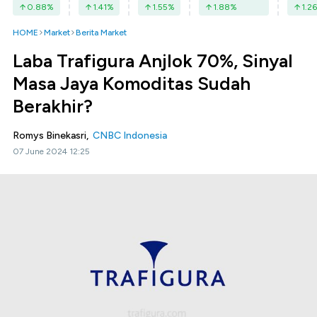
0.88
%
1.41
%
1.55
%
1.88
%
1.26
HOME
Market
Berita Market
Laba Trafigura Anjlok 70%, Sinyal
Masa Jaya Komoditas Sudah
Berakhir?
Romys Binekasri,
CNBC Indonesia
07 June 2024 12:25