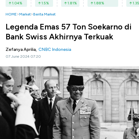
1.04
%
1.5
%
1.81
%
1.88
%
1.3
HOME
Market
Berita Market
Legenda Emas 57 Ton Soekarno di
Bank Swiss Akhirnya Terkuak
Zefanya Aprilia,
CNBC Indonesia
07 June 2024 07:20