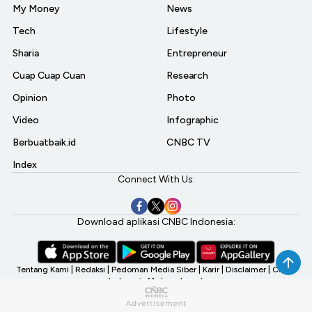
My Money
News
Tech
Lifestyle
Sharia
Entrepreneur
Cuap Cuap Cuan
Research
Opinion
Photo
Video
Infographic
Berbuatbaik.id
CNBC TV
Index
Connect With Us:
Download aplikasi CNBC Indonesia:
Tentang Kami
|
Redaksi
|
Pedoman Media Siber
|
Karir
|
Disclaimer
|
CNBC
Indonesia My Investment
©2026 CNBC Indonesia, A Transmedia Company