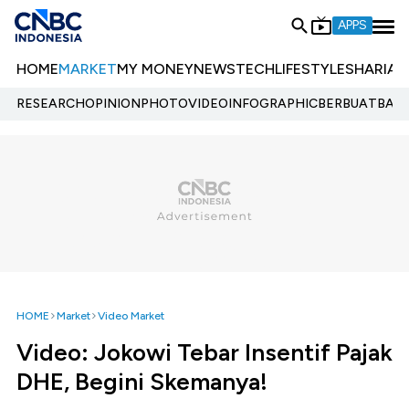
APPS
HOME
MARKET
MY MONEY
NEWS
TECH
LIFESTYLE
SHARIA
E
RESEARCH
OPINION
PHOTO
VIDEO
INFOGRAPHIC
BERBUATBAIK.
HOME
Market
Video Market
Video: Jokowi Tebar Insentif Pajak
DHE, Begini Skemanya!