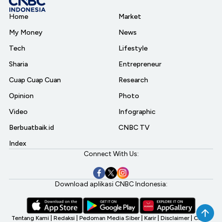
Home
Market
My Money
News
Tech
Lifestyle
Sharia
Entrepreneur
Cuap Cuap Cuan
Research
Opinion
Photo
Video
Infographic
Berbuatbaik.id
CNBC TV
Index
Connect With Us:
Download aplikasi CNBC Indonesia:
Tentang Kami
|
Redaksi
|
Pedoman Media Siber
|
Karir
|
Disclaimer
|
CNBC