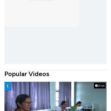
Popular Videos
1.
01:44