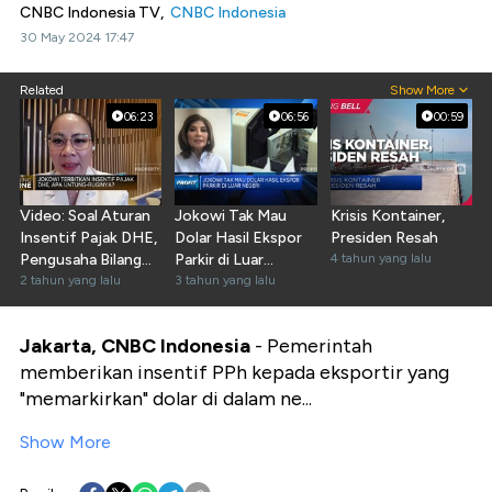
CNBC Indonesia TV,
CNBC Indonesia
30 May 2024 17:47
Related
Show More
06:23
06:56
00:59
Video: Soal Aturan
Jokowi Tak Mau
Krisis Kontainer,
Insentif Pajak DHE,
Dolar Hasil Ekspor
Presiden Resah
Pengusaha Bilang
Parkir di Luar
4 tahun yang lalu
Begini!
2 tahun yang lalu
Negeri,Bisa?
3 tahun yang lalu
Jakarta, CNBC Indonesia
- Pemerintah
memberikan insentif PPh kepada eksportir yang
"memarkirkan" dolar di dalam ne...
Show More