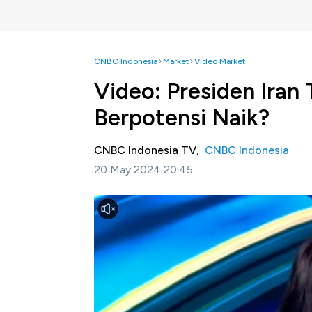
CNBC Indonesia
Market
Video Market
Video: Presiden Iran
Berpotensi Naik?
CNBC Indonesia TV,
CNBC Indonesia
20 May 2024 20:45
Jakarta, CNBC Indonesia
- Presiden Iran 
kecelakaan helikopter. Lantas seperti apa 
Equity Analyst CNBC Indonesia Research M
Iran memicu kekhawatiran pasar. Apalagi seb
Sehingga, ada potensi harga komoditas meng
Selengkapnya saksikan dialog Savira Wardo