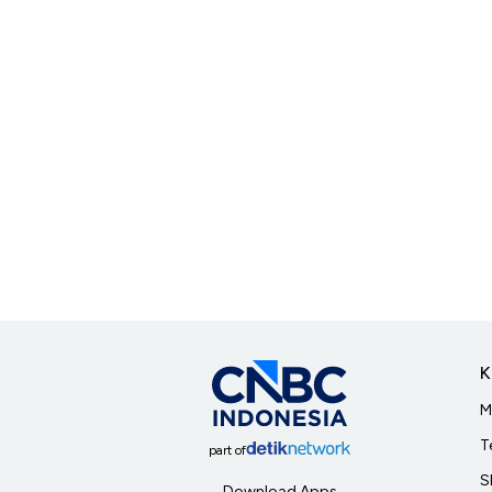
K
M
T
part of
S
Download Apps