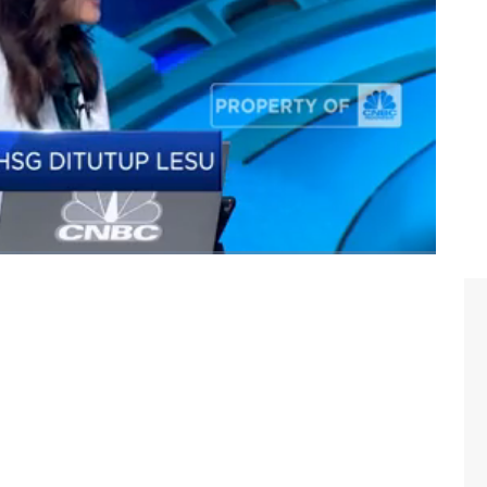
Bell CNBC Indonesia, Senin (20/05/2024).
ran
#komoditas
#minyak
#emas