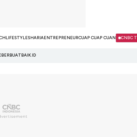
CH
LIFESTYLE
SHARIA
ENTREPRENEUR
CUAP CUAP CUAN
CNBC 
C
BERBUATBAIK.ID