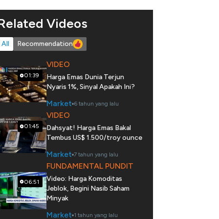
Related Videos
All
Recommendation
VIDEO
01:39
Harga Emas Dunia Terjun
Nyaris 1%, Sinyal Apakah Ini?
Market
6 tahun yang lalu
VIDEO
01:45
Dahsyat! Harga Emas Bakal
Tembus US$ 1.500/troy ounce
Market
7 tahun yang lalu
FUNDAMENTAL PUNDIT
Video: Harga Komoditas
06:51
Jeblok, Begini Nasib Saham
Minyak
Market
1 tahun yang lalu