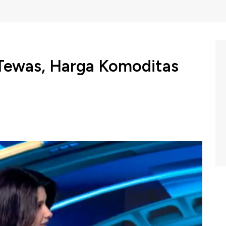
 Tewas, Harga Komoditas
Ebrahim Raisi dinyatakan tewas setelah mengalami
dampaknya terhadap pasar komoditas dunia?
. Reza Ilham Taufani menuturkan tewasnya Presiden
elumnya, masih ada tensi geopolitik yang terjadi.
alami rely.
yo bersama Equity Analyst CNBC Indonesia Research M.