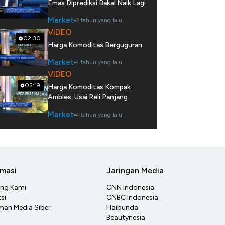
Emas Diprediksi Bakal Naik Lagi
Market
2 tahun yang lalu
VIDEO
02:30
Harga Komoditas Berguguran
Market
4 tahun yang lalu
VIDEO
02:19
Harga Komoditas Kompak
Ambles, Usai Reli Panjang
Market
4 tahun yang lalu
rmasi
Jaringan Media
ang Kami
CNN Indonesia
si
CNBC Indonesia
an Media Siber
Haibunda
Beautynesia