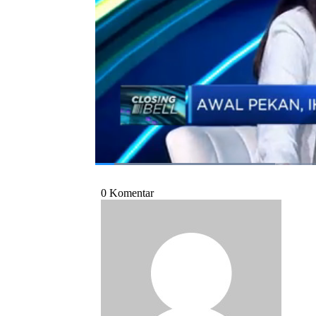
Reza Ilham Taufani dalam program Closing 
Bagikan:
#presiden iran ebrahim raisi
#presiden i