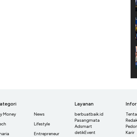
ategori
Layanan
Info
y Money
News
berbuatbaik.id
Tent
Pasangmata
Redak
ech
Lifestyle
Adsmart
Pedom
detikEvent
Karir
haria
Entrepreneur