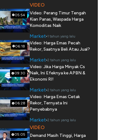
VIDEO
Video: Perang Timur Tengah
05:54
Kian Panas, Waspada Harga
Komoditas Naik
Market
1 tahun yang lalu
Video: Harga Emas Pecah
06:18
Rekor, Saatnya Beli Atau Jual?
Market
2 tahun yang lalu
Video: Jika Harga Minyak Cs
Naik, Ini Efeknya ke APBN &
09:30
Ekonomi RI!
Market
2 tahun yang lalu
Video: Harga Emas Cetak
Rekor, Ternyata Ini
06:28
Penyebabnya
Market
2 tahun yang lalu
VIDEO
05:05
Demand Masih Tinggi, Harga