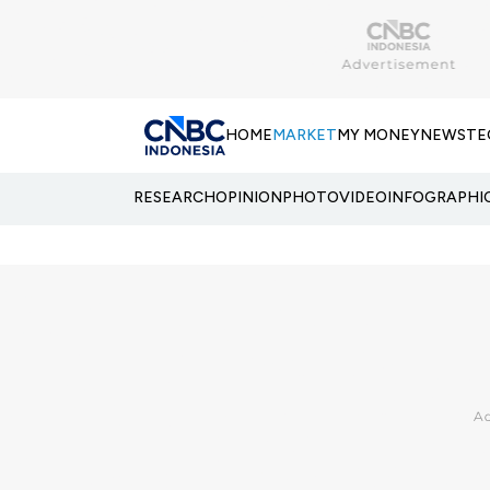
HOME
MARKET
MY MONEY
NEWS
TE
RESEARCH
OPINION
PHOTO
VIDEO
INFOGRAPHI