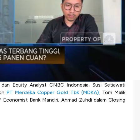
unga dan gejolak Timur Tengah yang mendorong investor
, Susi Setiawati menilai kenaikan harga logam akan
an emiten terkait.
k (MDKA)
sebagai emiten logam terus memaksimalkan
gkatkan margin saat permintaan dan harga melesat.
mentum bagi MDKA untuk mengembangkan proyek dan
ditas? bagaiman emiten memanfaatkan momentum ini?
a dan Equity Analyst CNBC Indonesia, Susi Setiawati
ion
PT Merdeka Copper Gold Tbk (MDKA)
, Tom Malik
ef Economist Bank Mandiri, Ahmad Zuhdi dalam Closing