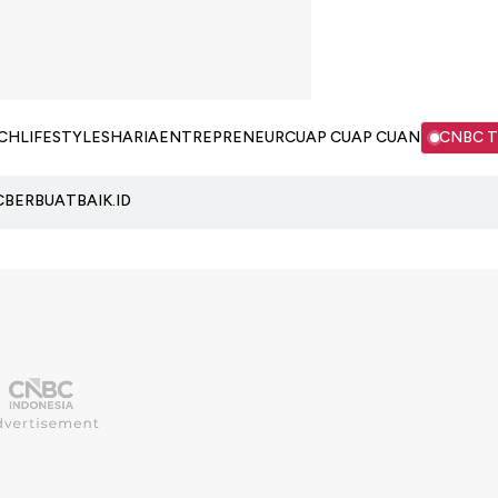
CH
LIFESTYLE
SHARIA
ENTREPRENEUR
CUAP CUAP CUAN
CNBC 
C
BERBUATBAIK.ID