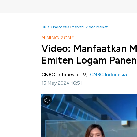
CNBC Indonesia
Market
Video Market
MINING ZONE
Video: Manfaatkan 
Emiten Logam Panen
CNBC Indonesia TV,
CNBC Indonesia
15 May 2024 16:51
Jakarta, CNBC Indonesia-
Emas dan Temba
kenaikan harga di tengah berlanjutnya ketid
Industry & Regional Analyst of Chief
peningkatan harga emas dan tembaga dis
tembaga disebabkan perbaikan permintaan b