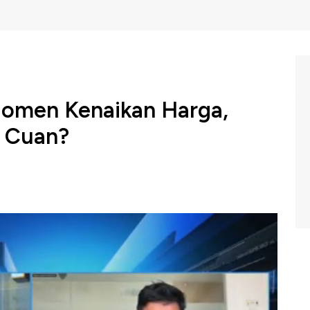
Momen Kenaikan Harga,
 Cuan?
ga menjadi sektor komoditas yang tengah mengalami
akpastian global dan naiknya permintaan.
 Economist Bank Mandiri, Ahmad Zuhdi mengatakan
ebabkan aspek yang berbeda. Dimana lonjakan harga
esar dari negara besar seperti China dan AS, sementara