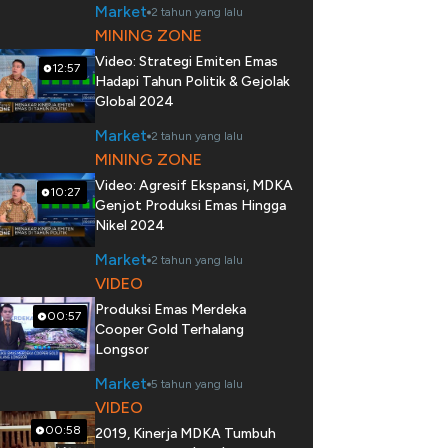
Market
2 tahun yang lalu
MINING ZONE
Video: Strategi Emiten Emas
12:57
Hadapi Tahun Politik & Gejolak
Global 2024
Market
2 tahun yang lalu
MINING ZONE
Video: Agresif Ekspansi, MDKA
10:27
Genjot Produksi Emas Hingga
Nikel 2024
Market
2 tahun yang lalu
VIDEO
Produksi Emas Merdeka
00:57
Cooper Gold Terhalang
Longsor
Market
5 tahun yang lalu
VIDEO
00:58
2019, Kinerja MDKA Tumbuh