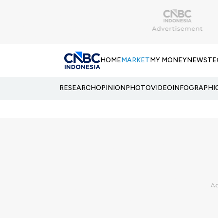
HOME
MARKET
MY MONEY
NEWS
TE
RESEARCH
OPINION
PHOTO
VIDEO
INFOGRAPHI