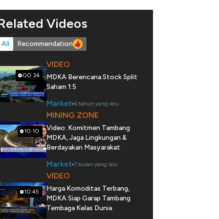
Related Videos
All
Recommendation
VIDEO
00:34
MDKA Berencana Stock Split
Saham 1:5
Market
6 tahun yang lalu
MINING ZONE
Video: Komitmen Tambang
10:10
MDKA, Jaga Lingkungan &
Berdayakan Masyarakat
Market
7 bulan yang lalu
VIDEO
Harga Komoditas Terbang,
10:45
MDKA Siap Garap Tambang
Tembaga Kelas Dunia