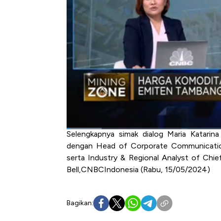
kenaikan harga emas lebih terkait suku b
mengincar emas sebagai safe haven.
Sementara Equity Analyst CNBC Indonesia
memberikan dampak positif ke kinerja keuang
Di sisi lain,
PT Merdeka Copper Gold Tb
produksi emas dan tembaga untuk menin
Sentimen positif ini juga menjadi mo
melakukan eksplorasi lanjutan.
seperti apa dampak kenaikan harga komo
Selengkapnya simak dialog Maria Katarin
dengan Head of Corporate Communicat
serta Industry & Regional Analyst of Chi
Bell,
CNBC
Indonesia (Rabu, 15/05/2024)
Bagikan: