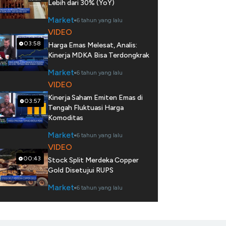
Lebih dari 30% (YoY)
Market
6 tahun yang lalu
VIDEO
03:58
Harga Emas Melesat, Analis:
Kinerja MDKA Bisa Terdongkrak
Market
6 tahun yang lalu
VIDEO
Kinerja Saham Emiten Emas di
03:57
Tengah Fluktuasi Harga
Komoditas
Market
6 tahun yang lalu
VIDEO
00:43
Stock Split Merdeka Copper
Gold Disetujui RUPS
Market
6 tahun yang lalu