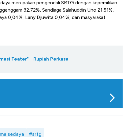
adaya merupakan pengendali SRTG dengan kepemilikan
ggenggam 32,72%, Sandiaga Salahuddin Uno 21,51%,
aya 0,04%, Lany Djuwita 0,04%, dan masyarakat
masi Teater" - Rupiah Perkasa
ama sedaya
#srtg