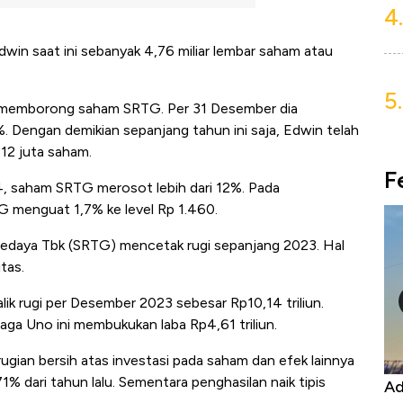
4.
win saat ini sebanyak 4,76 miliar lembar saham atau
5.
if memborong saham SRTG. Per 31 Desember dia
 Dengan demikian sepanjang tahun ini saja, Edwin telah
12 juta saham.
F
4, saham SRTG merosot lebih dari 12%. Pada
TG menguat 1,7% ke level Rp 1.460.
Sedaya Tbk (SRTG) mencetak rugi sepanjang 2023. Hal
tas.
ik rugi per Desember 2023 sebesar Rp10,14 triliun.
aga Uno ini membukukan laba Rp4,61 triliun.
rugian bersih atas investasi pada saham dan efek lainnya
% dari tahun lalu. Sementara penghasilan naik tipis
Kongo Tutup Keran Ekspor, Harga
Ad