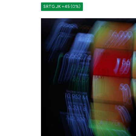
SRTG.JK
+45
(0%)