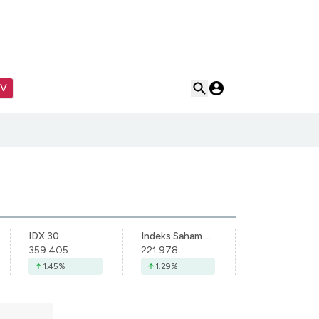
TV
IDX 30
Indeks Saham Syariah Indonesia
359.405
221.978
1.45
%
1.29
%