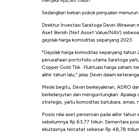
menjadi Rp2,80 triliun.
Sedangkan beban pokok penjualan menurun da
Direktur Investasi Saratoga Devin Wirawan
Aset Bersih (Net Asset Value/NAV) sebesar 
gejolak harga komoditas sepanjang 2023.
"Gejolak harga komoditas sepanjang tahun
perusahaan portofolio utama Saratoga yait
Copper Gold Tbk . Fluktuasi harga saham t
akhir tahun lalu," jelas Devin dalam keterang
Meski begitu, Devin berkeyakinan, ADRO 
berkelanjutan dan menguntungkan. Apalagi d
strategis, yaitu komoditas batubara, emas, nik
Posisi nilai aset perseroan pada akhir tahun 
sebelumnya Rp 63,77 triliun. Sementara posis
ekuitasnya tercatat sebesar Rp 48,78 triliu