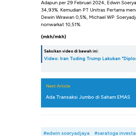
Adapun per 29 Februari 2024, Edwin Soery
34,93%. Kemudian PT Unitras Pertama men
Dewin Wirawan 0,5%, Michael WP. Soeryadj
nonwarkat 10,51%.
(mkh/mkh)
Saksikan video di bawah ini:
Video: Iran Tuding Trump Lakukan "Diplo
Next Article
Ada Transaksi Jumbo di Saham EMAS
#edwin soeryadjaya
#saratoga invest