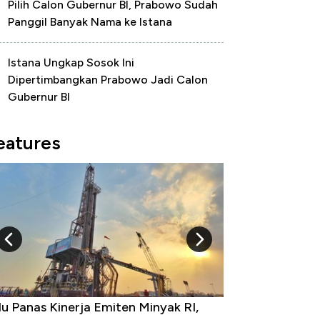
Pilih Calon Gubernur BI, Prabowo Sudah
Panggil Banyak Nama ke Istana
Istana Ungkap Sosok Ini
Dipertimbangkan Prabowo Jadi Calon
Gubernur BI
eatures
u Panas Kinerja Emiten Minyak RI,
10 Provinsi den