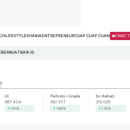
CH
LIFESTYLE
SHARIA
ENTREPRENEUR
CUAP CUAP CUAN
CNBC 
C
BERBUATBAIK.ID
S
JII
Pefindo i-Grade
Sri-Kehati
387.404
160.377
312.025
1.81
%
1.88
%
1.35
%