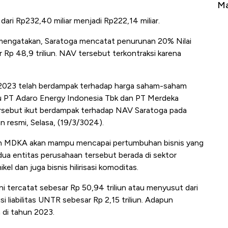
Tembaga Terbang ke Zona Berbahaya
Ma
ri Rp232,40 miliar menjadi Rp222,14 miliar.
 mengatakan, Saratoga mencatat penurunan 20% Nilai
Rp 48,9 triliun. NAV tersebut terkontraksi karena
 2023 telah berdampak terhadap harga saham-saham
u PT Adaro Energy Indonesia Tbk dan PT Merdeka
ersebut ikut berdampak terhadap NAV Saratoga pada
an resmi, Selasa, (19/3/3024).
dan MDKA akan mampu mencapai pertumbuhan bisnis yang
ua entitas perusahaan tersebut berada di sektor
el dan juga bisnis hilirisasi komoditas.
ini tercatat sebesar Rp 50,94 triliun atau menyusut dari
i liabilitas UNTR sebesar Rp 2,15 triliun. Adapun
n di tahun 2023.