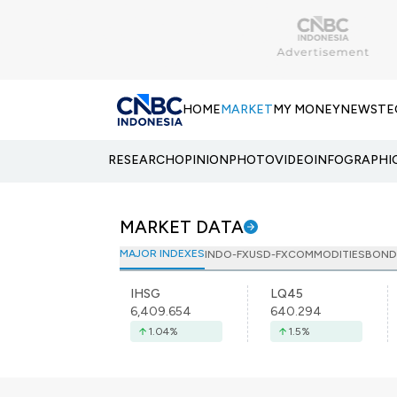
HOME
MARKET
MY MONEY
NEWS
TE
RESEARCH
OPINION
PHOTO
VIDEO
INFOGRAPHI
MARKET DATA
MAJOR INDEXES
INDO-FX
USD-FX
COMMODITIES
BOND
IHSG
LQ45
6,409.654
640.294
1.04
%
1.5
%