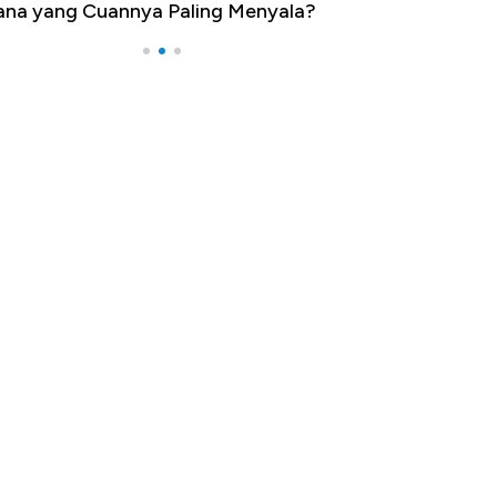
na yang Cuannya Paling Menyala?
Pengangguran Te