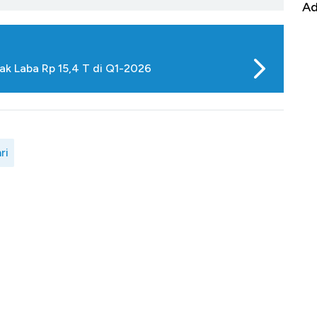
Alas Kaki Tumbuh Double Digit
Ad
ak Laba Rp 15,4 T di Q1-2026
ri