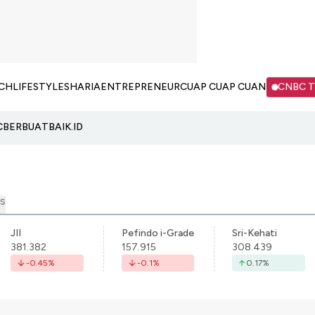
CH
LIFESTYLE
SHARIA
ENTREPRENEUR
CUAP CUAP CUAN
CNBC 
C
BERBUATBAIK.ID
S
JII
Pefindo i-Grade
Sri-Kehati
381.382
157.915
308.439
-0.45
%
-0.1
%
0.17
%