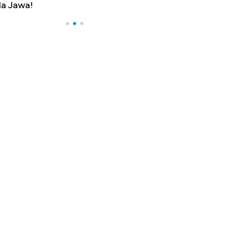
a Jawa!
Yen - Ringgit 