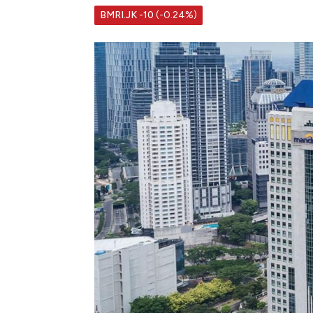
BMRI.JK
-10
(-0.24%)