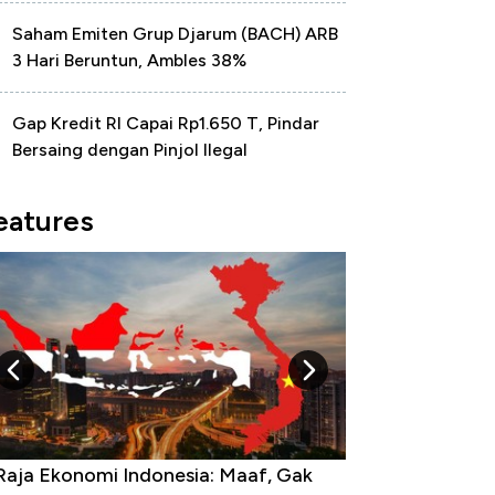
Saham Emiten Grup Djarum (BACH) ARB
3 Hari Beruntun, Ambles 38%
Gap Kredit RI Capai Rp1.650 T, Pindar
Bersaing dengan Pinjol Ilegal
eatures
Raja Ekonomi Indonesia: Maaf, Gak
Dolar AS Hancur 