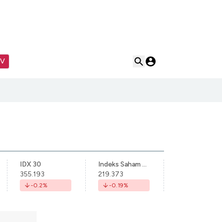
TV
IDX 30
Indeks Saham Syariah Indonesia
355.193
219.373
-0.2
%
-0.19
%