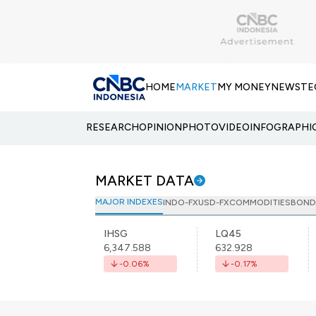
HOME
MARKET
MY MONEY
NEWS
TE
RESEARCH
OPINION
PHOTO
VIDEO
INFOGRAPHI
MARKET DATA
MAJOR INDEXES
INDO-FX
USD-FX
COMMODITIES
BOND
IHSG
LQ45
6,347.588
632.928
-0.06
%
-0.17
%