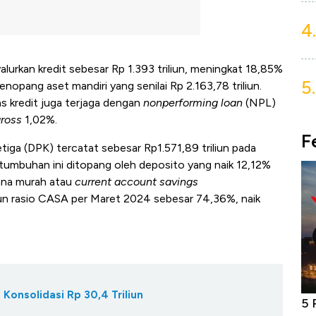
4.
alurkan kredit sebesar Rp 1.393 triliun, meningkat 18,85%
5.
nopang aset mandiri yang senilai Rp 2.163,78 triliun.
as kredit juga terjaga dengan
nonperforming loan
(NPL)
ross
1,02%.
F
etiga (DPK) tercatat sebesar Rp1.571,89 triliun pada
ertumbuhan ini ditopang oleh deposito yang naik 12,12%
dana murah atau
current account savings
n rasio CASA per Maret 2024 sebesar 74,36%, naik
Konsolidasi Rp 30,4 Triliun
Bangkit dari Kubur! Bisnis Furniture &
5 