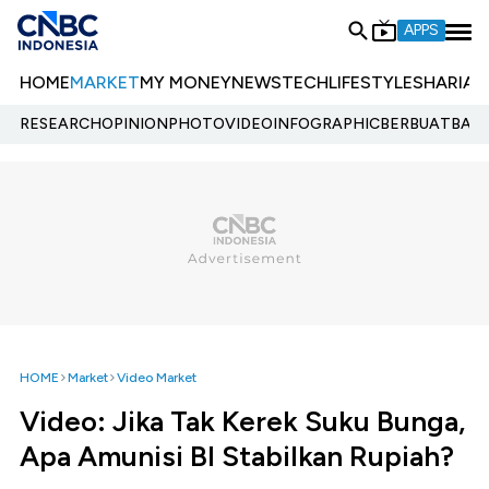
APPS
HOME
MARKET
MY MONEY
NEWS
TECH
LIFESTYLE
SHARIA
E
RESEARCH
OPINION
PHOTO
VIDEO
INFOGRAPHIC
BERBUATBAIK.
HOME
Market
Video Market
Video: Jika Tak Kerek Suku Bunga,
Apa Amunisi BI Stabilkan Rupiah?