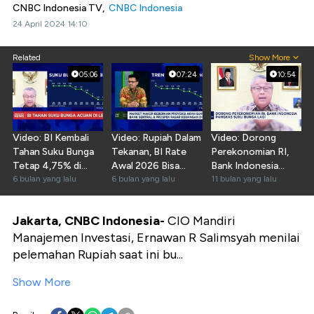
CNBC Indonesia TV,
CNBC Indonesia
24 April 2024 14:10
Related
Show More
05:06
07:24
10:54
Video: BI Kembali
Video: Rupiah Dalam
Video: Dorong
Tahan Suku Bunga
Tekanan, BI Rate
Perekonomian RI,
Tetap 4,75% di
Awal 2026 Bisa
Bank Indonesia
RDG Januari 2026
6 bulan yang lalu
Dipangkas Lagi?
6 bulan yang lalu
Pangkas Suku
11 bulan yang lalu
Bunga Lagi
Jakarta, CNBC Indonesia-
CIO Mandiri
Manajemen Investasi, Ernawan R Salimsyah menilai
pelemahan Rupiah saat ini bu...
Show More