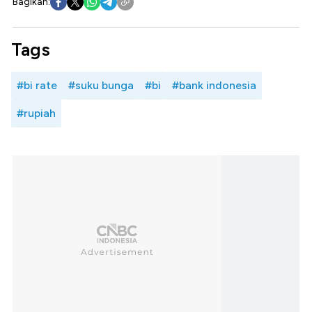
Bagikan:
Tags
#bi rate
#suku bunga
#bi
#bank indonesia
#rupiah