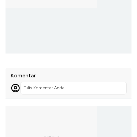
Komentar
Tulis Komentar Anda...