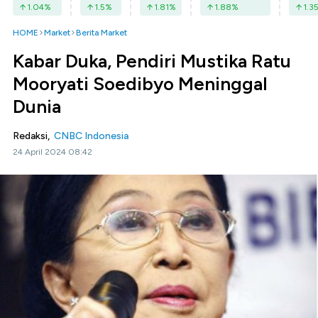
1.04
%
1.5
%
1.81
%
1.88
%
1.3
HOME
Market
Berita Market
Kabar Duka, Pendiri Mustika Ratu
Mooryati Soedibyo Meninggal
Dunia
Redaksi,
CNBC Indonesia
24 April 2024 08:42