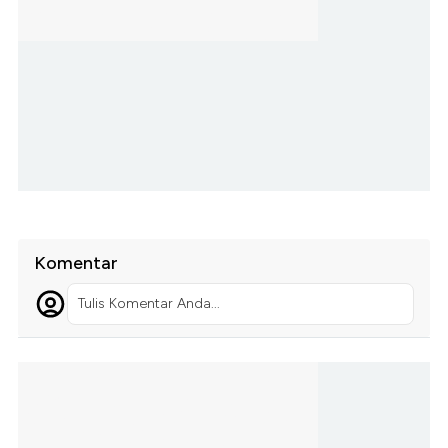
Komentar
Tulis Komentar Anda...