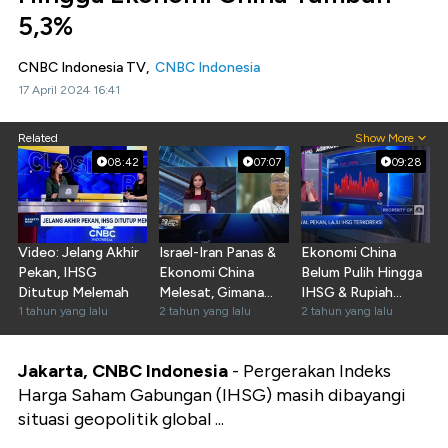
5,3%
CNBC Indonesia TV,
CNBC Indonesia
17 April 2024 16:41
Related
Show More
08:42
07:07
09:28
Video: Jelang Akhir
Israel-Iran Panas &
Ekonomi China
Pekan, IHSG
Ekonomi China
Belum Pulih Hingga
Ditutup Melemah
Melesat, Gimana
IHSG & Rupiah
1 tahun yang lalu
Nasib Ekonomi RI?
2 tahun yang lalu
Kompak Melemah
2 tahun yang lalu
Jakarta, CNBC Indonesia
- Pergerakan Indeks
Harga Saham Gabungan (IHSG) masih dibayangi
situasi geopolitik global ...