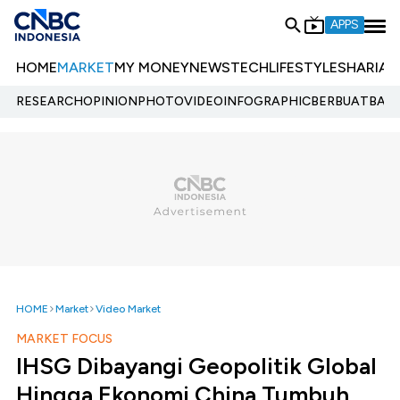
APPS
HOME
MARKET
MY MONEY
NEWS
TECH
LIFESTYLE
SHARIA
E
RESEARCH
OPINION
PHOTO
VIDEO
INFOGRAPHIC
BERBUATBAIK.
HOME
Market
Video Market
MARKET FOCUS
IHSG Dibayangi Geopolitik Global
Hingga Ekonomi China Tumbuh