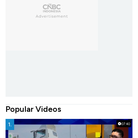
Popular Videos
1.
07:40