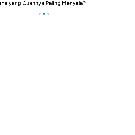
na yang Cuannya Paling Menyala?
Pengangguran Te