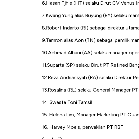
6.Hasan Tjhie (HT) selaku Dirut CV Venus In
7.Kwang Yung alias Buyung (BY) selaku mant
8.Robert Indarto (RI) sebagai direktur utam
9.Tamron alias Aon (TN) sebagai pemilik ma
10.Achmad Albani (AA) selaku manager oper
11.Suparta (SP) selaku Dirut PT Refined Ban
12.Reza Andriansyah (RA) selaku Direktur 
13.Rosalina (RL) selaku General Manager PT 
14. Swasta Toni Tamsil
15. Helena Lim, Manager Marketing PT Qua
16. Harvey Moeis, perwakilan PT RBT