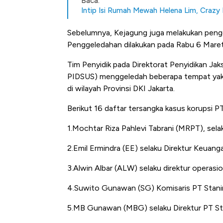
Baca:
Intip Isi Rumah Mewah Helena Lim, Crazy 
Sebelumnya, Kejagung juga melakukan pengg
Penggeledahan dilakukan pada Rabu 6 Mare
Tim Penyidik pada Direktorat Penyidikan J
PIDSUS) menggeledah beberapa tempat yakn
di wilayah Provinsi DKI Jakarta.
Berikut 16 daftar tersangka kasus korupsi P
1.Mochtar Riza Pahlevi Tabrani (MRPT), sel
2.Emil Ermindra (EE) selaku Direktur Keuan
3.Alwin Albar (ALW) selaku direktur operasi
4.Suwito Gunawan (SG) Komisaris PT Stanin
5.MB Gunawan (MBG) selaku Direktur PT Sta