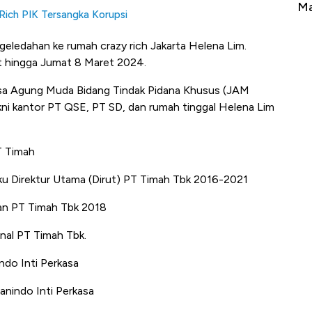
Tembaga Terbang ke Zona Berbahaya
Ma
Rich PIK Tersangka Korupsi
eledahan ke rumah crazy rich Jakarta Helena Lim.
t hingga Jumat 8 Maret 2024.
aksa Agung Muda Bidang Tindak Pidana Khusus (JAM
i kantor PT QSE, PT SD, dan rumah tinggal Helena Lim
T Timah
aku Direktur Utama (Dirut) PT Timah Tbk 2016-2021
gan PT Timah Tbk 2018
onal PT Timah Tbk.
do Inti Perkasa
nindo Inti Perkasa