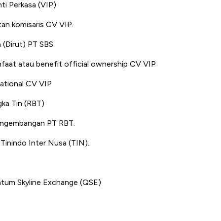
ti Perkasa (VIP)
an komisaris CV VIP.
a (Dirut) PT SBS
nfaat atau benefit official ownership CV VIP
ational CV VIP
gka Tin (RBT)
Pengembangan PT RBT.
Tinindo Inter Nusa (TIN).
ntum Skyline Exchange (QSE)