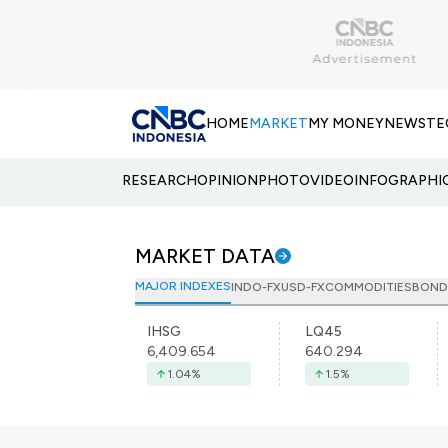
HOME
MARKET
MY MONEY
NEWS
TE
RESEARCH
OPINION
PHOTO
VIDEO
INFOGRAPHI
MARKET DATA
MAJOR INDEXES
INDO-FX
USD-FX
COMMODITIES
BOND
IHSG
LQ45
6,409.654
640.294
1.04
%
1.5
%