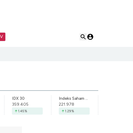
TV
IDX 30
Indeks Saham Syariah Indonesia
359.405
221.978
1.45
%
1.29
%