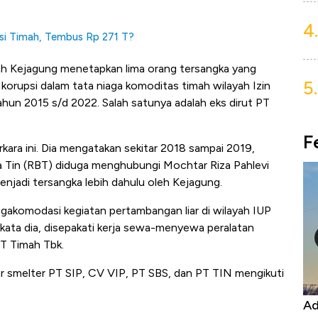
4.
si Timah, Tembus Rp 271 T?
lah Kejagung menetapkan lima orang tersangka yang
5.
 korupsi dalam tata niaga komoditas timah wilayah Izin
un 2015 s/d 2022. Salah satunya adalah eks dirut PT
F
kara ini. Dia mengatakan sekitar 2018 sampai 2019,
a Tin (RBT) diduga menghubungi Mochtar Riza Pahlevi
enjadi tersangka lebih dahulu oleh Kejagung.
akomodasi kegiatan pertambangan liar di wilayah IUP
 kata dia, disepakati kerja sewa-menyewa peralatan
PT Timah Tbk.
 smelter PT SIP, CV VIP, PT SBS, dan PT TIN mengikuti
Kongo Tutup Keran Ekspor, Harga
Ad