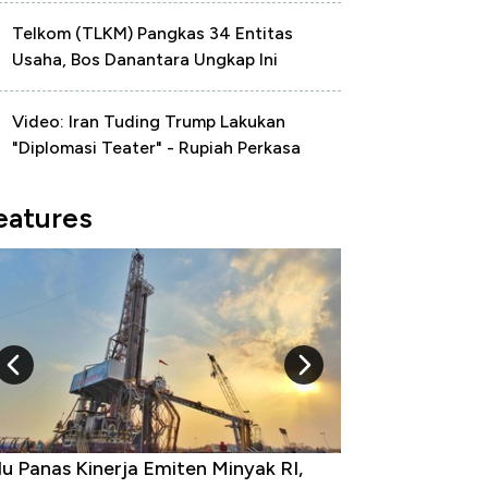
Telkom (TLKM) Pangkas 34 Entitas
Usaha, Bos Danantara Ungkap Ini
Video: Iran Tuding Trump Lakukan
"Diplomasi Teater" - Rupiah Perkasa
eatures
u Panas Kinerja Emiten Minyak RI,
10 Provinsi den