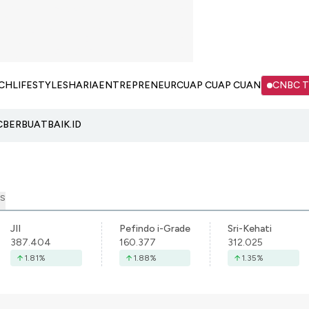
CH
LIFESTYLE
SHARIA
ENTREPRENEUR
CUAP CUAP CUAN
CNBC 
C
BERBUATBAIK.ID
S
JII
Pefindo i-Grade
Sri-Kehati
387.404
160.377
312.025
1.81
%
1.88
%
1.35
%