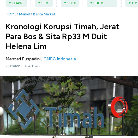
1.04
%
1.5
%
1.81
%
1.88
%
1.3
HOME
Market
Berita Market
Kronologi Korupsi Timah, Jerat
Para Bos & Sita Rp33 M Duit
Helena Lim
Mentari Puspadini,
CNBC Indonesia
21 March 2024 11:45