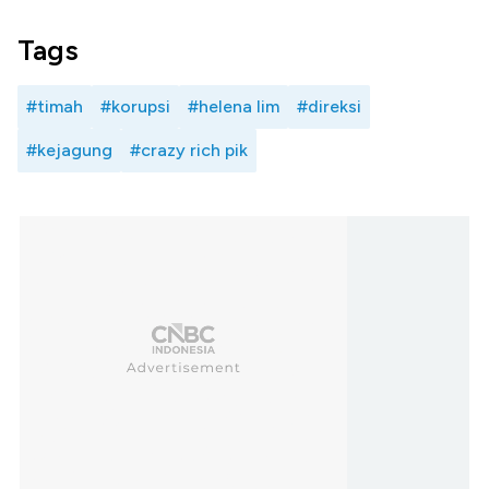
Tags
#timah
#korupsi
#helena lim
#direksi
#kejagung
#crazy rich pik