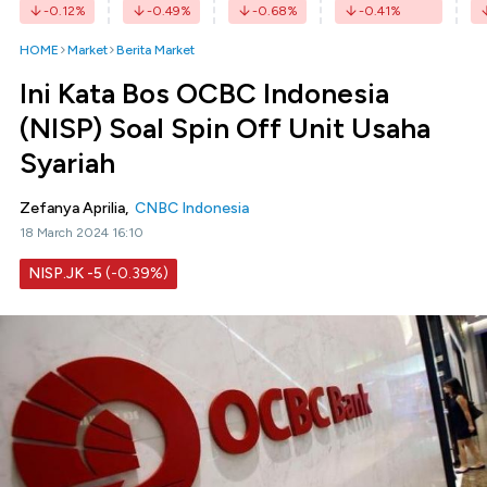
-0.12
%
-0.49
%
-0.68
%
-0.41
%
HOME
Market
Berita Market
Ini Kata Bos OCBC Indonesia
(NISP) Soal Spin Off Unit Usaha
Syariah
Zefanya Aprilia,
CNBC Indonesia
18 March 2024 16:10
NISP.JK
-5
(-0.39%)