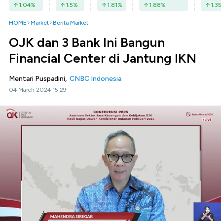
1.04
%
1.5
%
1.81
%
1.88
%
1.3
HOME
Market
Berita Market
OJK dan 3 Bank Ini Bangun
Financial Center di Jantung IKN
Mentari Puspadini,
CNBC Indonesia
04 March 2024 15:29