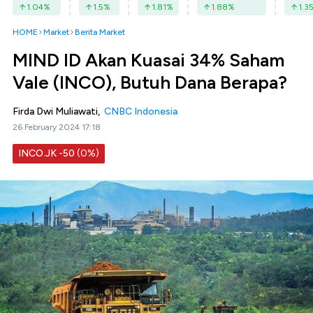
1.04
%
1.5
%
1.81
%
1.88
%
1.3
HOME
Market
Berita Market
MIND ID Akan Kuasai 34% Saham
Vale (INCO), Butuh Dana Berapa?
Firda Dwi Muliawati,
CNBC Indonesia
26 February 2024 17:18
INCO.JK
-50
(0%)