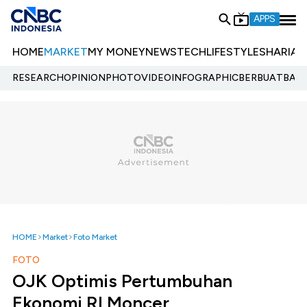
APPS
HOME
MARKET
MY MONEY
NEWS
TECH
LIFESTYLE
SHARIA
E
RESEARCH
OPINION
PHOTO
VIDEO
INFOGRAPHIC
BERBUATBAIK.
HOME
Market
Foto Market
FOTO
OJK Optimis Pertumbuhan
Ekonomi RI Moncer