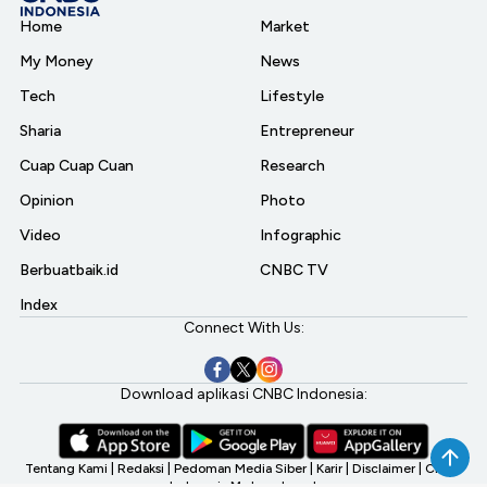
Home
Market
My Money
News
Tech
Lifestyle
Sharia
Entrepreneur
Cuap Cuap Cuan
Research
Opinion
Photo
Video
Infographic
Berbuatbaik.id
CNBC TV
Index
Connect With Us:
Download aplikasi CNBC Indonesia:
Tentang Kami
|
Redaksi
|
Pedoman Media Siber
|
Karir
|
Disclaimer
|
CNBC
Indonesia My Investment