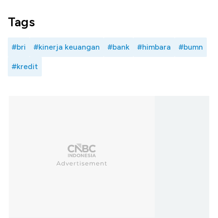
Tags
#bri
#kinerja keuangan
#bank
#himbara
#bumn
#kredit