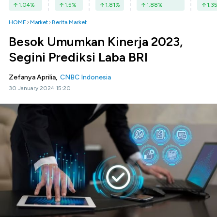
1.04
%
1.5
%
1.81
%
1.88
%
1.3
HOME
Market
Berita Market
Besok Umumkan Kinerja 2023,
Segini Prediksi Laba BRI
Zefanya Aprilia,
CNBC Indonesia
30 January 2024 15:20