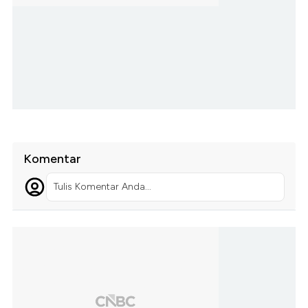
Komentar
Tulis Komentar Anda...