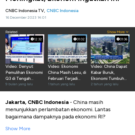
CNBC Indonesia TV,
CNBC Indonesia
16 December 2023 14:01
Related
Show More
12:32
01:02
01:06
Video: Denyut
Video: Ekonomi
Video: China Dapat
Pemulihan Ekonomi
China Masih Lesu, di
Kabar Buruk,
Q3 di Tengah
Februari Terjadi
Ekonomi Tumbuh
Tantangan
9 bulan yang lalu
Deflasi 0,7%
1 tahun yang lalu
Melambat!
2 tahun yang lalu
Jakarta, CNBC Indonesia
- China masih
menunjukkan perlambatan ekonomi. Lantas
bagaimana dampaknya pada ekonomi RI?
Show More