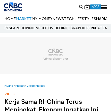
APPS
HOME
MARKET
MY MONEY
NEWS
TECH
LIFESTYLE
SHARIA
E
RESEARCH
OPINION
PHOTO
VIDEO
INFOGRAPHIC
BERBUATBAIK.
HOME
Market
Video Market
VIDEO
Kerja Sama RI-China Terus
Meningkat, Ekonom Ingatkan Ini