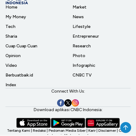
Home
Market
My Money
News
Tech
Lifestyle
Sharia
Entrepreneur
Cuap Cuap Cuan
Research
Opinion
Photo
Video
Infographic
Berbuatbaik.id
CNBC TV
Index
Connect With Us:
Download aplikasi CNBC Indonesia:
Tentang Kami
|
Redaksi
|
Pedoman Media Siber
|
Karir
|
Disclaimer
|
CNBC
Indonesia My Investment