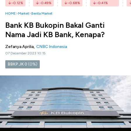
-0.12
%
-0.49
%
-0.68
%
-0.41
%
HOME
Market
Berita Market
Bank KB Bukopin Bakal Ganti
Nama Jadi KB Bank, Kenapa?
Zefanya Aprilia,
CNBC Indonesia
07 December 2023 10:15
BBKP.JK
0
(0%)