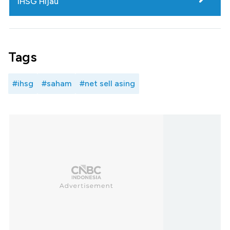
IHSG Hijau
Tags
#ihsg
#saham
#net sell asing