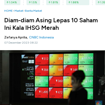
1.04
%
1.5
%
1.81
%
1.88
%
1.3
HOME
Market
Berita Market
Diam-diam Asing Lepas 10 Saham
Ini Kala IHSG Merah
Zefanya Aprilia,
CNBC Indonesia
07 December 2023 08:22