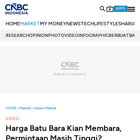
APPS
HOME
MARKET
MY MONEY
NEWS
TECH
LIFESTYLE
SHARIA
E
RESEARCH
OPINION
PHOTO
VIDEO
INFOGRAPHIC
BERBUATBAIK.
HOME
Market
Video Market
VIDEO
Harga Batu Bara Kian Membara,
Permintaan Masih Tinggi?