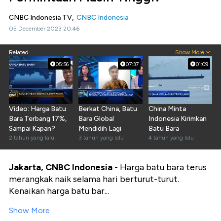
CNBC Indonesia TV,
CNBC Indonesia
05 December 2023 20:46
Related
Show More
05:56
07:37
01:09
Video: Harga Batu
Berkat China, Batu
China Minta
Bara Terbang 17%,
Bara Global
Indonesia Kirimkan
Sampai Kapan?
Mendidih Lagi
Batu Bara
2 tahun yang lalu
3 tahun yang lalu
4 tahun yang lalu
Jakarta, CNBC Indonesia
- Harga batu bara terus
merangkak naik selama hari berturut-turut.
Kenaikan harga batu bar...
Show More