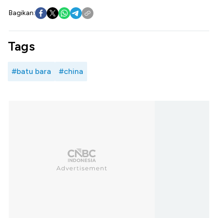
Bagikan:
Tags
#batu bara
#china