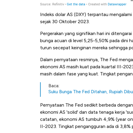
Indeks dolar AS (DXY) terpantau mengalam
sejak 30 Oktober 2023.
Pergerakan yang signifikan hari ini diteng
bunga acuan di level 5,25-5,50% pada dini ha
turun secepat keinginan mereka sehingga po
Dalam pernyataan resminya, The Fed mengata
ekonomi AS masih kuat pada kuartal III-202
masih dalam fase yang kuat. Tingkat pengang
Baca:
Suku Bunga The Fed Ditahan, Rupiah Dib
Pernyataan The Fed sedikit berbeda deng
ekonomi AS 'solid' dan data tenaga kerja 's
catatan, ekonomi AS tumbuh 4,9% (year on ye
II-2023. Tingkat pengangguran ada di 3,8%