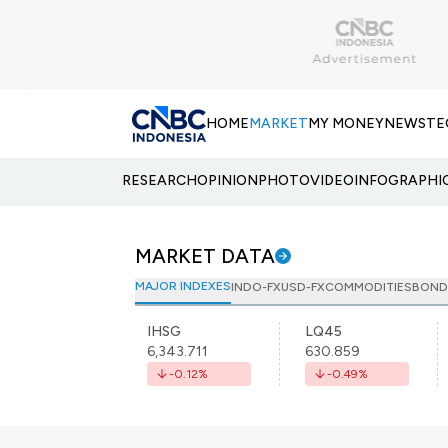
HOME
MARKET
MY MONEY
NEWS
TE
RESEARCH
OPINION
PHOTO
VIDEO
INFOGRAPHI
MARKET DATA
MAJOR INDEXES
INDO-FX
USD-FX
COMMODITIES
BOND
IHSG
LQ45
6,343.711
630.859
-0.12
%
-0.49
%