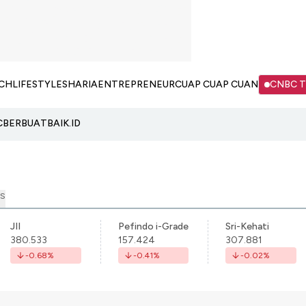
CH
LIFESTYLE
SHARIA
ENTREPRENEUR
CUAP CUAP CUAN
CNBC 
C
BERBUATBAIK.ID
S
JII
Pefindo i-Grade
Sri-Kehati
380.533
157.424
307.881
-0.68
%
-0.41
%
-0.02
%