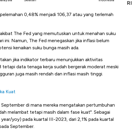
Alas Kaki Tumbuh Double Digit
RI
i pelemahan 0,48% menjadi 106,37 atau yang terlemah
arai akibat The Fed yang memutuskan untuk menahan suku
ri ini. Namun, The Fed menegaskan jika inflasi belum
tensi kenaikan suku bunga masih ada.
kan jika indikator terbaru menunjukkan aktivitas
3 tetapi data tenaga kerja sudah bergerak moderat meski
guran juga masih rendah dan inflasi masih tinggi.
uka Kuat
an September di mana mereka mengatakan pertumbuhan
udah melambat tetapi masih dalam fase kuat". Sebagai
ar/yoy) pada kuartal III-2023, dari 2,1% pada kuartal
 pada September.