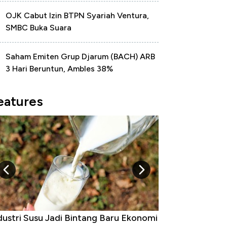
OJK Cabut Izin BTPN Syariah Ventura,
SMBC Buka Suara
Saham Emiten Grup Djarum (BACH) ARB
3 Hari Beruntun, Ambles 38%
eatures
dustri Susu Jadi Bintang Baru Ekonomi
5 Raja Ekonomi 