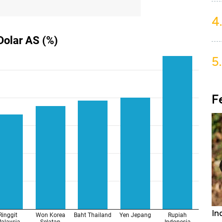
4.
5.
F
Bangkit dari Kubur! Bisnis Furniture &
In