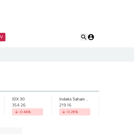
TV
IDX 30
Indeks Saham Syariah Indonesia
354.26
219.16
-0.46
%
-0.29
%