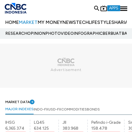
APPS
HOME
MARKET
MY MONEY
NEWS
TECH
LIFESTYLE
SHARIA
E
RESEARCH
OPINION
PHOTO
VIDEO
INFOGRAPHIC
BERBUATBAIK.
MARKET DATA
MAJOR INDEXES
INDO-FX
USD-FX
COMMODITIES
BONDS
IHSG
LQ45
JII
Pefindo i-Grade
Sr
6,365.374
634.125
383.968
158.478
3