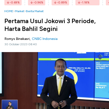
-0.69
%
-0.96
%
-0.89
%
-1.18
%
HOME
Market
Berita Market
Pertama Usul Jokowi 3 Periode,
Harta Bahlil Segini
Romys Binekasri,
CNBC Indonesia
30 October 2023 08:40