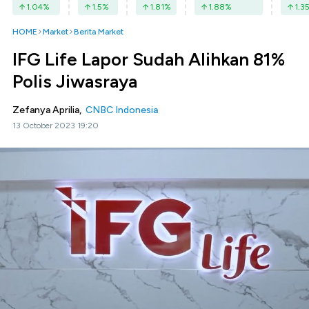
1.04
%
1.5
%
1.81
%
1.88
%
1.3
HOME
Market
Berita Market
IFG Life Lapor Sudah Alihkan 81%
Polis Jiwasraya
Zefanya Aprilia,
CNBC Indonesia
13 October 2023 19:20