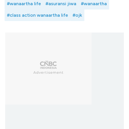
#wanaartha life
#asuransi jiwa
#wanaartha
#class action wanaartha life
#ojk