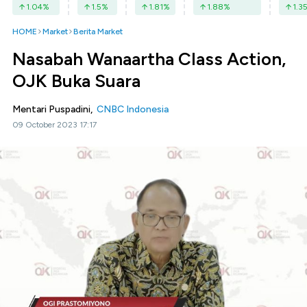
1.04
%
1.5
%
1.81
%
1.88
%
1.3
HOME
Market
Berita Market
Nasabah Wanaartha Class Action,
OJK Buka Suara
Mentari Puspadini,
CNBC Indonesia
09 October 2023 17:17