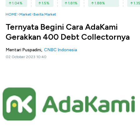
1.04
%
1.5
%
1.81
%
1.88
%
1.3
HOME
Market
Berita Market
Ternyata Begini Cara AdaKami
Gerakkan 400 Debt Collectornya
Mentari Puspadini,
CNBC Indonesia
02 October 2023 10:40