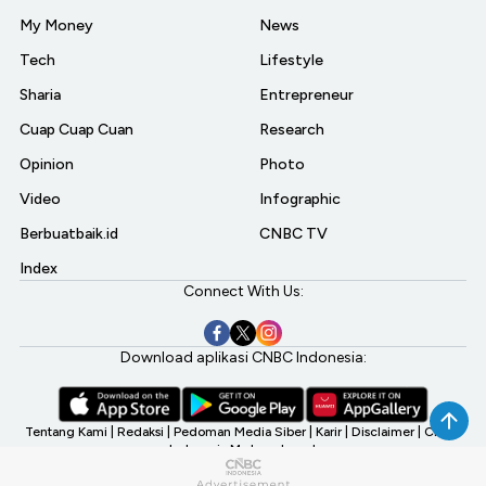
My Money
News
Tech
Lifestyle
Sharia
Entrepreneur
Cuap Cuap Cuan
Research
Opinion
Photo
Video
Infographic
Berbuatbaik.id
CNBC TV
Index
Connect With Us:
Download aplikasi CNBC Indonesia:
Tentang Kami
|
Redaksi
|
Pedoman Media Siber
|
Karir
|
Disclaimer
|
CNBC
Indonesia My Investment
©2026 CNBC Indonesia, A Transmedia Company