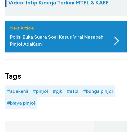
Video: Intip Kinerja Terkini MTEL & KAEF
Next Article
Polisi Buka Suara Soal Kasus Viral Nasabah
Pinjol AdaKami
Tags
#adakami
#pinjol
#pjk
#afpi
#bunga pinjol
#biaya pinjol