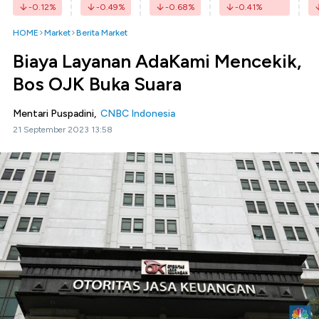
-0.12
%
-0.49
%
-0.68
%
-0.41
%
HOME
Market
Berita Market
Biaya Layanan AdaKami Mencekik,
Bos OJK Buka Suara
Mentari Puspadini,
CNBC Indonesia
21 September 2023 13:58