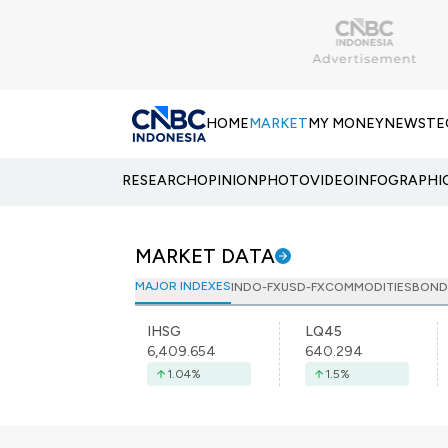
HOME
MARKET
MY MONEY
NEWS
TE
RESEARCH
OPINION
PHOTO
VIDEO
INFOGRAPHI
MARKET DATA
MAJOR INDEXES
INDO-FX
USD-FX
COMMODITIES
BOND
IHSG
LQ45
6,409.654
640.294
1.04
%
1.5
%