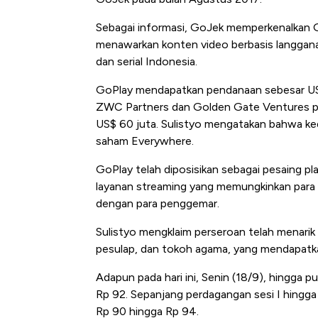
Tembaga Terbang ke Zona B
Sebagai informasi, GoJek memperkenalkan 
menawarkan konten video berbasis langgana
dan serial Indonesia.
GoPlay mendapatkan pendanaan sebesar US$
ZWC Partners dan Golden Gate Ventures pa
US$ 60 juta. Sulistyo mengatakan bahwa k
saham Everywhere.
GoPlay telah diposisikan sebagai pesaing pl
layanan streaming yang memungkinkan para a
dengan para penggemar.
Sulistyo mengklaim perseroan telah menarik k
pesulap, dan tokoh agama, yang mendapatkan
Adapun pada hari ini, Senin (18/9), hingga 
Rp 92. Sepanjang perdagangan sesi I hing
Rp 90 hingga Rp 94.