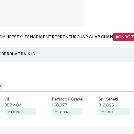
CH
LIFESTYLE
SHARIA
ENTREPRENEUR
CUAP CUAP CUAN
CNBC 
C
BERBUATBAIK.ID
S
JII
Pefindo i-Grade
Sri-Kehati
387.404
160.377
312.025
1.81
%
1.88
%
1.35
%