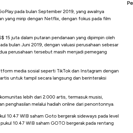
erbahaya
Mana yang Cuannya Paling Menyala?
Pe
GoPlay pada bulan September 2019, yang awalnya
n yang mirip dengan Netflix, dengan fokus pada film
 15 juta dalam putaran pendanaan yang dipimpin oleh
da bulan Juni 2019, dengan valuasi perusahaan sebesar
edua perusahaan tersebut masih menjadi pemegang
atform media sosial seperti TikTok dan Instagram dengan
rtis untuk tampil secara langsung dan berinteraksi
omunitas lebih dari 2.000 artis, termasuk musisi,
 penghasilan melalui hadiah online dari penontonnya.
pukul 10.47 WIB saham Goto bergerak sideways pada level
ga pukul 10.47 WIB saham GOTO bergerak pada rentang