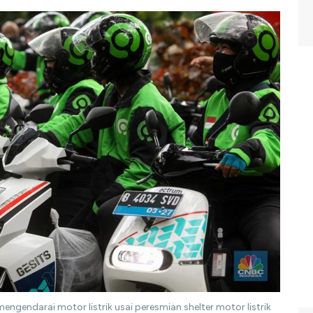
ngendarai motor listrik usai peresmian shelter motor listrik