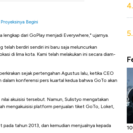
4.
 Proyeksinya Begini
5.
 lengkap dari GoPlay menjadi Everywhere," ujarnya.
elah berdiri sendiri ini baru saja meluncurkan
lokasi di lima kota. Kami telah melakukan ini secara diam-
F
rkirakan sejak pertengahan Agustus lalu, ketika CEO
n dalam konferensi pers kuartal kedua bahwa GoTo akan
nilai akuisisi tersebut. Namun, Sulistyo mengatakan
ah mengakuisisi platform penjualan tiket GoTo, Loket,
ket pada tahun 2013, dan kemudian menjualnya kepada
Harga
Adu Panas Kinerja Emiten Minyak RI,
10