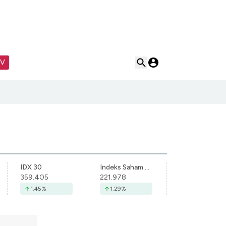
TV
IDX 30
Indeks Saham Syariah Indonesia
359.405
221.978
1.45
%
1.29
%