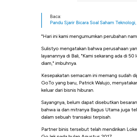
Baca:
Pandu Sjarir Bicara Soal Saham Teknologi,
"Hari ini kami mengumumkan perubahan nama
Sulistyo mengatakan bahwa perusahaan yang t
layanannya di Bali, "Kami sekarang ada di 50 
diam," imbuhnya.
Kesepakatan semacam ini memang sudah dipe
GoTo yang baru, Patrick Walujo, menyataka
keluar dari bisnis hiburan.
Sayangnya, belum dapat disebutkan besaran 
bahwa ia dan mitranya Bagus Utama juga tel
dalam sebuah transaksi terpisah.
Partner binis tersebut telah mendirikan Lo
Kongo Tutup Keran Ekspor, 
GoJek pada bulan Agustus 2017.