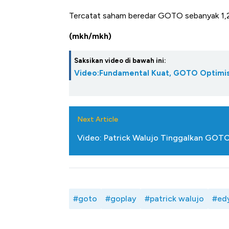
Tercatat saham beredar GOTO sebanyak 1,2 tr
(mkh/mkh)
Saksikan video di bawah ini:
Video:Fundamental Kuat, GOTO Optimisti
Next Article
Video: Patrick Walujo Tinggalkan GOTO,
#goto
#goplay
#patrick walujo
#edy