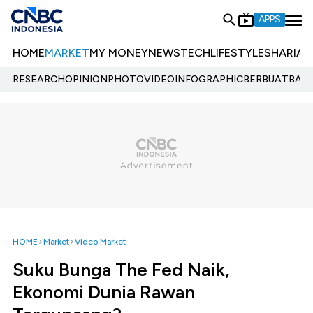
APPS
HOME
MARKET
MY MONEY
NEWS
TECH
LIFESTYLE
SHARIA
E
RESEARCH
OPINION
PHOTO
VIDEO
INFOGRAPHIC
BERBUATBAIK.
HOME
Market
Video Market
Suku Bunga The Fed Naik,
Ekonomi Dunia Rawan