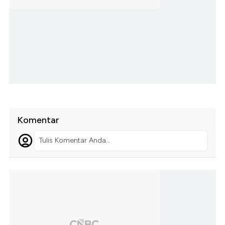
Komentar
Tulis Komentar Anda...