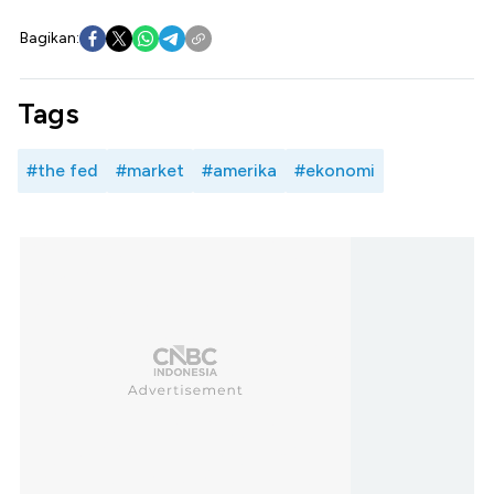
Bagikan:
Tags
#the fed
#market
#amerika
#ekonomi