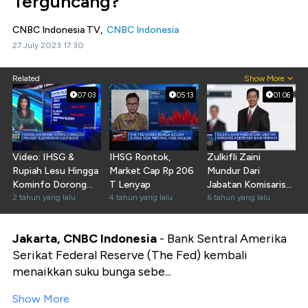
Terguncang?
CNBC Indonesia TV,
CNBC Indonesia
27 July 2023 17:30
Related
Show More
07:03
05:13
01:06
Video: IHSG &
IHSG Rontok,
Zulkifli Zaini
Rupiah Lesu Hingga
Market Cap Rp 206
Mundur Dari
Kominfo Dorong
T Lenyap
Jabatan Komisaris
Aksi Merger
2 tahun yang lalu
4 tahun yang lalu
Independen Bank
6 tahun yang lalu
Provider
Jakarta, CNBC Indonesia
- Bank Sentral Amerika
Serikat Federal Reserve (The Fed) kembali
menaikkan suku bunga sebe...
Show More