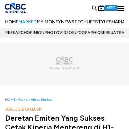
APPS
HOME
MARKET
MY MONEY
NEWS
TECH
LIFESTYLE
SHARIA
E
RESEARCH
OPINION
PHOTO
VIDEO
INFOGRAPHIC
BERBUATBAIK.
HOME
Market
Video Market
DIALOG EKSKLUSIF
Deretan Emiten Yang Sukses
Cetak Kinerja Mentereng di H1-