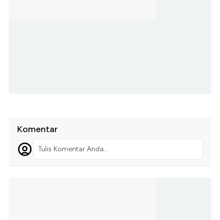
Komentar
Tulis Komentar Anda...