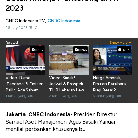
2023
CNBC Indonesia TV,
CNBC Indonesia
26 July 2023 15:10
Related
Show More
01:18
00:46
07:55
Video: Bursa
Video: Simak!
Harga Ambruk,
'Tendang' 8 Emiten
Jadwal & Prospek
Emiten Batubara
Pailit, Ada Saham
THR Lebaran Lewat
Rugi Besar?
Benny Tjokro
1 tahun yang lalu
Dividen
2 tahun yang lalu
3 tahun yang lalu
Jakarta, CNBC Indonesia-
Presiden Direktur
Samuel Aset Manajemen, Agus Basuki Yanuar
menilai perbankan khususnya b...