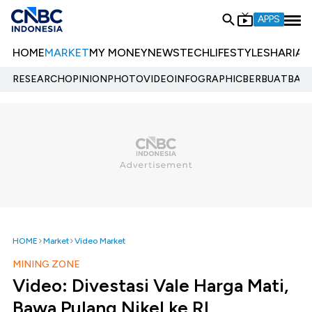
APPS
HOME
MARKET
MY MONEY
NEWS
TECH
LIFESTYLE
SHARIA
E
RESEARCH
OPINION
PHOTO
VIDEO
INFOGRAPHIC
BERBUATBAIK.
HOME
Market
Video Market
MINING ZONE
Video: Divestasi Vale Harga Mati,
Bawa Pulang Nikel ke RI