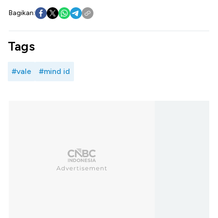
Bagikan:
Tags
#vale
#mind id