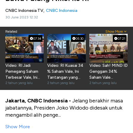
CNBC Indonesia TV,
CNBC Indonesia
30 June 2023 12:32
Related
Show More
07:34
05:30
07:21
Video: RI Jadi
Video: RI Kuasai 34
Video: Sah! MIND ID
Pemegang Saham
% Saham Vale, Ini
Genggam 34%
Terbesar Vale, Ini
Tantangan yang
Saham Vale
Kisah di Baliknya
2 tahun yang lalu
Bakal Dihadapi
2 tahun yang lalu
Indonesia
2 tahun yang lalu
Jakarta, CNBC Indonesia -
Jelang berakhir masa
jabatannya, Presiden Joko Widodo didesak untuk
mengambil alih penge...
Show More