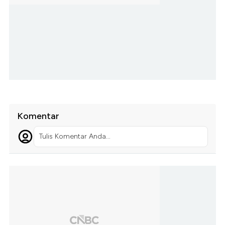
Komentar
Tulis Komentar Anda...