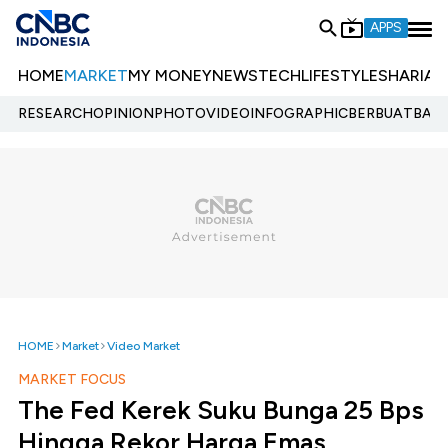
APPS
HOME
MARKET
MY MONEY
NEWS
TECH
LIFESTYLE
SHARIA
E
RESEARCH
OPINION
PHOTO
VIDEO
INFOGRAPHIC
BERBUATBAIK.
HOME
Market
Video Market
MARKET FOCUS
The Fed Kerek Suku Bunga 25 Bps
Hingga Rekor Harga Emas