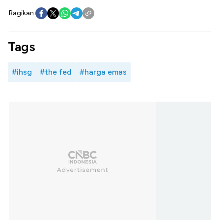
Bagikan:
Tags
#ihsg
#the fed
#harga emas