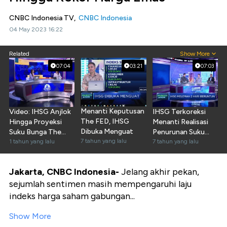
CNBC Indonesia TV,
CNBC Indonesia
04 May 2023 16:22
Related
Show More
07:04
03:21
07:03
Menanti Keputusan
Video: IHSG Anjlok
IHSG Terkoreksi
The FED, IHSG
Hingga Proyeksi
Menanti Realisasi
Dibuka Menguat
Suku Bunga The
Penurunan Suku
7 tahun yang lalu
Fed
1 tahun yang lalu
Bunga
7 tahun yang lalu
Jakarta, CNBC Indonesia-
Jelang akhir pekan,
sejumlah sentimen masih mempengaruhi laju
indeks harga saham gabungan...
Show More