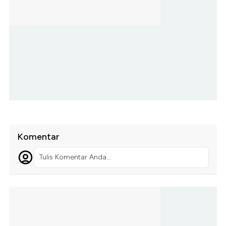
Komentar
Tulis Komentar Anda...