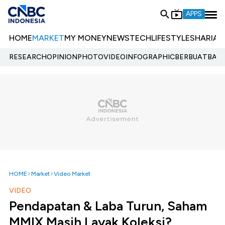
APPS
HOME
MARKET
MY MONEY
NEWS
TECH
LIFESTYLE
SHARIA
E
RESEARCH
OPINION
PHOTO
VIDEO
INFOGRAPHIC
BERBUATBAIK.
HOME
Market
Video Market
VIDEO
Pendapatan & Laba Turun, Saham
MMIX Masih Layak Koleksi?