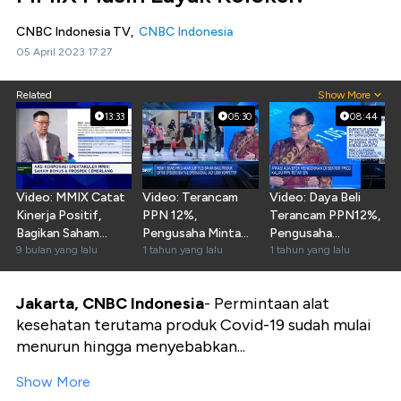
CNBC Indonesia TV,
CNBC Indonesia
05 April 2023 17:27
Related
Show More
13:33
05:30
08:44
Video: MMIX Catat
Video: Terancam
Video: Daya Beli
Kinerja Positif,
PPN 12%,
Terancam PPN12%,
Bagikan Saham
Pengusaha Minta
Pengusaha
Bonus 1:1
9 bulan yang lalu
Ditunda Sampai
1 tahun yang lalu
Perbanyak Kemasan
1 tahun yang lalu
Habis Lebaran
"Sachet"
Jakarta, CNBC Indonesia
- Permintaan alat
kesehatan terutama produk Covid-19 sudah mulai
menurun hingga menyebabkan...
Show More