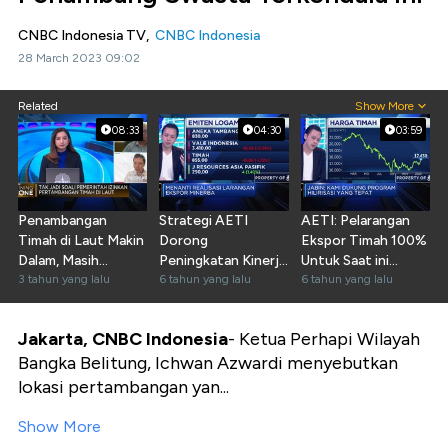
CNBC Indonesia TV,
CNBC Indonesia
28 March 2023 09:02
Related
Show More
08:33
04:30
03:59
Penambangan
Strategi AETI
AETI: Pelarangan
Timah di Laut Makin
Dorong
Ekspor Timah 100%
Dalam, Masih
Peningkatan Kinerja
Untuk Saat ini
Menguntungkan?
3 tahun yang lalu
Industri Timah
6 tahun yang lalu
Mustahil
6 tahun yang lalu
Jakarta, CNBC Indonesia
- Ketua Perhapi Wilayah
Bangka Belitung, Ichwan Azwardi menyebutkan
lokasi pertambangan yan...
Show More