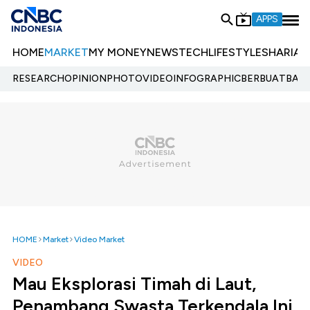
APPS
HOME
MARKET
MY MONEY
NEWS
TECH
LIFESTYLE
SHARIA
E
RESEARCH
OPINION
PHOTO
VIDEO
INFOGRAPHIC
BERBUATBAIK.
HOME
Market
Video Market
VIDEO
Mau Eksplorasi Timah di Laut,
Penambang Swasta Terkendala Ini