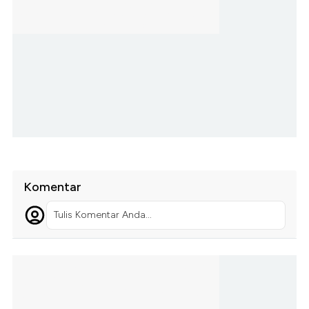
Komentar
Tulis Komentar Anda...