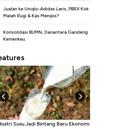
Jualan ke Uniqlo-Adidas Laris, PBRX Kok
Malah Rugi & Kas Menipis?
Konsolidasi BUMN, Danantara Gandeng
Kemenkeu
eatures
dustri Susu Jadi Bintang Baru Ekonomi
5 Raja Ekonomi 