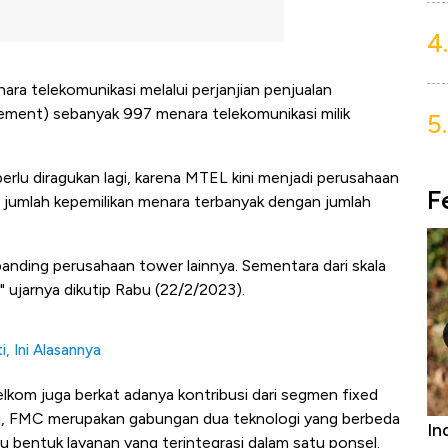
4.
ra telekomunikasi melalui perjanjian penjualan
ement) sebanyak 997 menara telekomunikasi milik
5.
lu diragukan lagi, karena MTEL kini menjadi perusahaan
F
n jumlah kepemilikan menara terbanyak dengan jumlah
nding perusahaan tower lainnya. Sementara dari skala
 ujarnya dikutip Rabu (22/2/2023).
i, Ini Alasannya
lkom juga berkat adanya kontribusi dari segmen fixed
i, FMC merupakan gabungan dua teknologi yang berbeda
Bangkit dari Kubur! Bisnis Furniture &
In
tu bentuk layanan yang terintegrasi dalam satu ponsel.