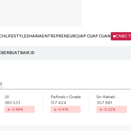
CH
LIFESTYLE
SHARIA
ENTREPRENEUR
CUAP CUAP CUAN
CNBC 
C
BERBUATBAIK.ID
S
JII
Pefindo i-Grade
Sri-Kehati
380.533
157.424
307.881
-0.68
%
-0.41
%
-0.02
%