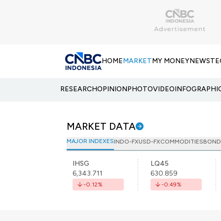
HOME
MARKET
MY MONEY
NEWS
TE
RESEARCH
OPINION
PHOTO
VIDEO
INFOGRAPHI
MARKET DATA
MAJOR INDEXES
INDO-FX
USD-FX
COMMODITIES
BOND
IHSG
LQ45
6,343.711
630.859
-0.12
%
-0.49
%