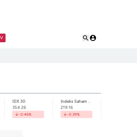
TV
IDX 30
Indeks Saham Syariah Indonesia
354.26
219.16
-0.46
%
-0.29
%