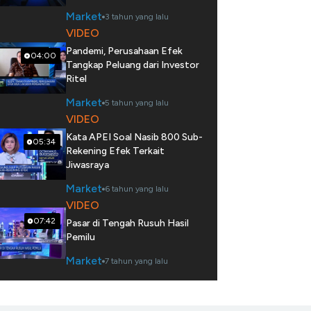
Market
3 tahun yang lalu
VIDEO
Pandemi, Perusahaan Efek
04:00
Tangkap Peluang dari Investor
Ritel
Market
5 tahun yang lalu
VIDEO
Kata APEI Soal Nasib 800 Sub-
05:34
Rekening Efek Terkait
Jiwasraya
Market
6 tahun yang lalu
VIDEO
07:42
Pasar di Tengah Rusuh Hasil
Pemilu
Market
7 tahun yang lalu