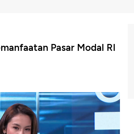
emanfaatan Pasar Modal RI
ia bersama
PT Telkom Indonesia (Persero) Tbk (TLKM)
gan tema "Ekonomi Global Bergejolak, Pasar Modal RI
ngan & strategi mendorong geliat investasi pasar
EI) dalam Capital Market Outlook 2023 menyampaikan