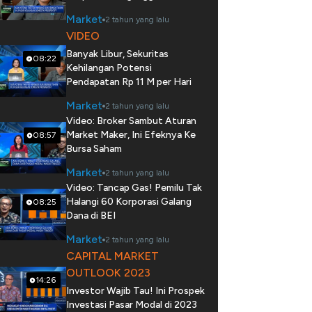
Market
2 tahun yang lalu
VIDEO
Banyak Libur, Sekuritas
08:22
Kehilangan Potensi
Pendapatan Rp 11 M per Hari
Market
2 tahun yang lalu
Video: Broker Sambut Aturan
Market Maker, Ini Efeknya Ke
08:57
Bursa Saham
Market
2 tahun yang lalu
Video: Tancap Gas! Pemilu Tak
Halangi 60 Korporasi Galang
08:25
Dana di BEI
Market
2 tahun yang lalu
CAPITAL MARKET
OUTLOOK 2023
14:26
Investor Wajib Tau! Ini Prospek
Investasi Pasar Modal di 2023