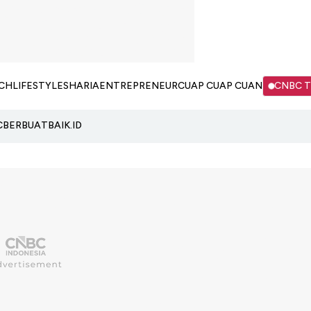
CH
LIFESTYLE
SHARIA
ENTREPRENEUR
CUAP CUAP CUAN
CNBC 
C
BERBUATBAIK.ID