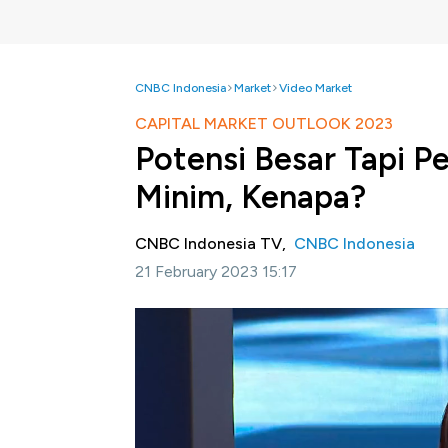
CNBC Indonesia
Market
Video Market
CAPITAL MARKET OUTLOOK 2023
Potensi Besar Tapi P
Minim, Kenapa?
CNBC Indonesia TV,
CNBC Indonesia
21 February 2023 15:17
Jakarta, CNBC Indonesia-
CNBC
Indones
menggelar Capital Market Outlook 2023 den
Masih Semarak" guna mengupas tuntas tanta
modal Indonesia.
Asosiasi Perusahaan Efek Indonesia (AP