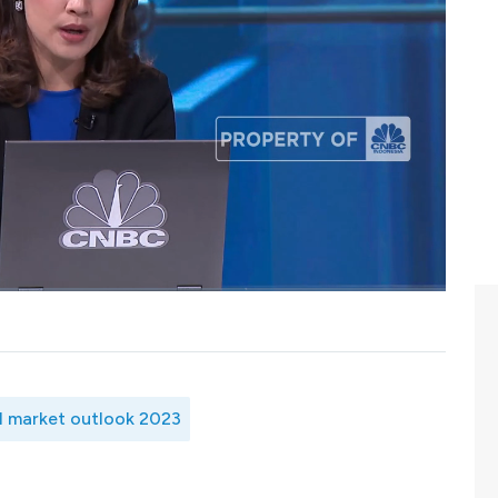
 suku bunga tinggi dan guncangan ekonomi global 2023.
atan capital market dalam mendorong perekonomian
dalam mengembangkan pasar modal RI.
nsi pengembangan pasar modal RI? dan seperti apa daya
elengkapnya simak dialog Safrina Nasution dengan Ketua
Indonesia (APEI), Rudy Utomo dan Ketua Presidium
vestasi Indonesia (APRDI), Marsangap P. Tamba dalam
ia (Selasa, 21/02/2023)
l market outlook 2023