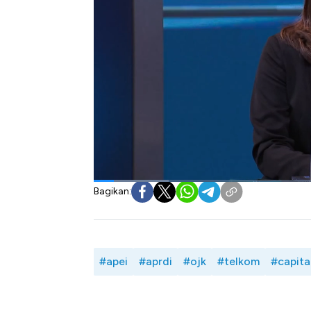
optimisme daya tahan pasar modal RI di era
Namun demikian masih minimnya pemanfa
nasional menjadi tantangan bagi otoritas 
Apa saja yang menjadi tantangan dan pote
Tarik investasi pasar modal RI di 2023? S
Komite Umum Asosiasi Perusahaan Efek 
Dewan Asosiasi Pelaku Reksa Dana dan In
Capital Market Outlook 2023
,
CNBC
Indones
Bagikan:
#apei
#aprdi
#ojk
#telkom
#capita