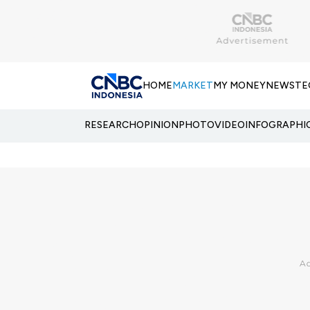
HOME
MARKET
MY MONEY
NEWS
TE
RESEARCH
OPINION
PHOTO
VIDEO
INFOGRAPHI