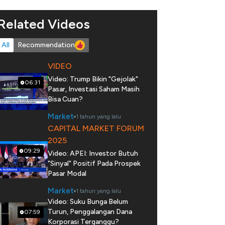
Related Videos
All
Recommendation
VIDEO
Video: Trump Bikin "Gejolak"
06:31
Pasar, Investasi Saham Masih
Bisa Cuan?
Market
1 tahun yang lalu
CAPITAL MARKET FORUM
2025
09:29
Video: APEI: Investor Butuh
"Sinyal" Positif Pada Prospek
Pasar Modal
Market
1 tahun yang lalu
Video: Suku Bunga Belum
Turun, Penggalangan Dana
07:59
Korporasi Terganggu?