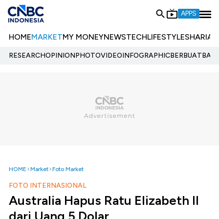
APPS
HOME
MARKET
MY MONEY
NEWS
TECH
LIFESTYLE
SHARIA
E
RESEARCH
OPINION
PHOTO
VIDEO
INFOGRAPHIC
BERBUATBAIK.
HOME
Market
Foto Market
FOTO INTERNASIONAL
Australia Hapus Ratu Elizabeth II
dari Uang 5 Dolar