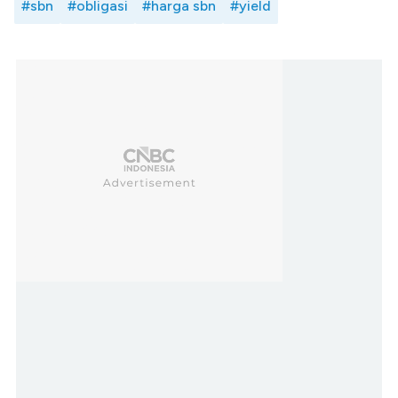
#sbn
#obligasi
#harga sbn
#yield