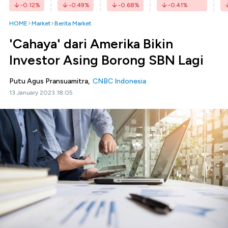
-0.12
%
-0.49
%
-0.68
%
-0.41
%
HOME
Market
Berita Market
'Cahaya' dari Amerika Bikin
Investor Asing Borong SBN Lagi
Putu Agus Pransuamitra,
CNBC Indonesia
13 January 2023 18:05