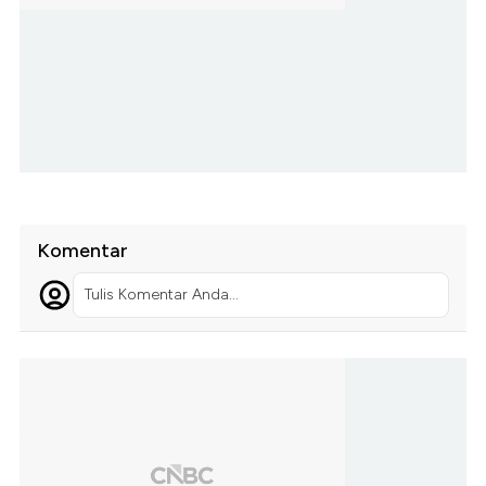
Komentar
Tulis Komentar Anda...