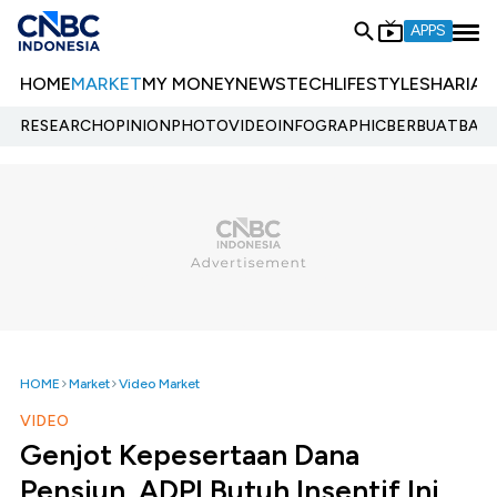
APPS
HOME
MARKET
MY MONEY
NEWS
TECH
LIFESTYLE
SHARIA
E
RESEARCH
OPINION
PHOTO
VIDEO
INFOGRAPHIC
BERBUATBAIK.
HOME
Market
Video Market
VIDEO
Genjot Kepesertaan Dana
Pensiun, ADPI Butuh Insentif Ini