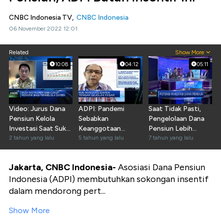
CNBC Indonesia TV,
CNBC Indonesia
06 November 2022 12:01
Related
Show More
10:08
04:12
05:11
Video: Jurus Dana
ADPI: Pandemi
Saat Tidak Pasti,
Pensiun Kelola
Sebabkan
Pengelolaan Dana
Investasi Saat Suku
Keanggotaan
Pensiun Lebih
Bunga Tinggi
2 tahun yang lalu
Dapen Menurun
5 tahun yang lalu
Kompleks
7 tahun yang lalu
Jakarta, CNBC Indonesia-
Asosiasi Dana Pensiun
Indonesia (ADPI) membutuhkan sokongan insentif
dalam mendorong pert...
Show More