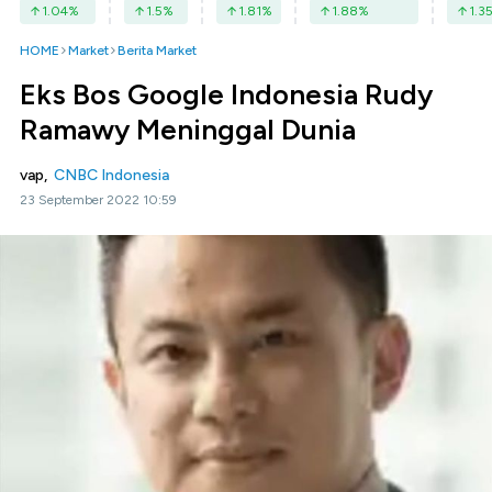
1.04
%
1.5
%
1.81
%
1.88
%
1.3
HOME
Market
Berita Market
Eks Bos Google Indonesia Rudy
Ramawy Meninggal Dunia
vap,
CNBC Indonesia
23 September 2022 10:59