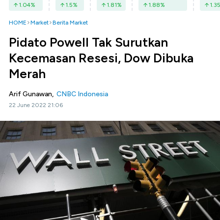
1.04
%
1.5
%
1.81
%
1.88
%
1.3
HOME
Market
Berita Market
Pidato Powell Tak Surutkan
Kecemasan Resesi, Dow Dibuka
Merah
Arif Gunawan,
CNBC Indonesia
22 June 2022 21:06