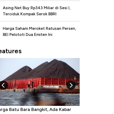
Asing Net Buy Rp343 Miliar di Sesi I,
Terciduk Kompak Serok BBRI
Harga Saham Meroket Ratusan Persen,
BEI Pelototi Dua Emiten Ini
eatures
rga Batu Bara Bangkit, Ada Kabar
Harga Emas Jatu