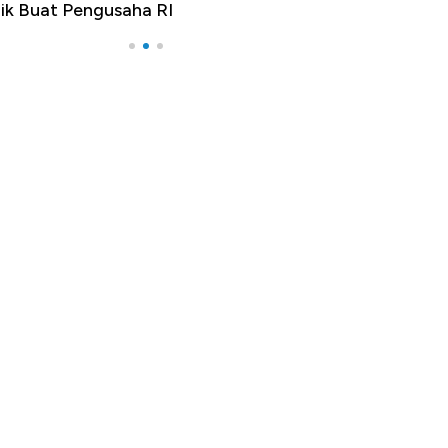
ik Buat Pengusaha RI
Apa yang Sebena