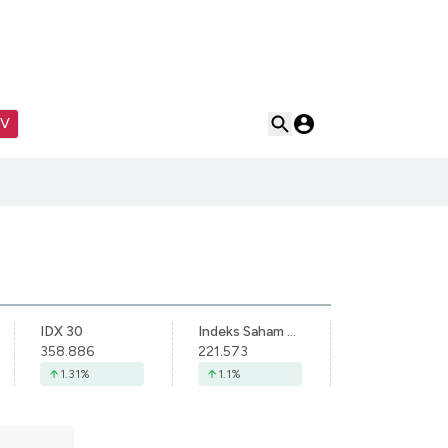
TV
IDX 30
Indeks Saham Syariah Indonesia
358.886
221.573
1.31
%
1.1
%