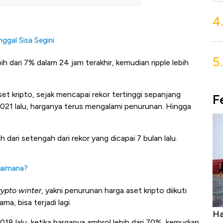
4.
nggal Sisa Segini
5.
 dari 7% dalam 24 jam terakhir, kemudian ripple lebih
set kripto, sejak mencapai rekor tertinggi sepanjang
F
21 lalu, harganya terus mengalami penurunan. Hingga
h dari setengah dari rekor yang dicapai 7 bulan lalu.
gaimana?
rypto winter
, yakni penurunan harga aset kripto diikuti
a, bisa terjadi lagi.
Ini Kekuatan Uang Embraer Kuasai
Ha
018 lalu, ketika harganya ambrol lebih dari 70%, kemudian