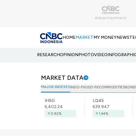
HOME
MARKET
MY MONEY
NEWS
TE
RESEARCH
OPINION
PHOTO
VIDEO
INFOGRAPHI
MARKET DATA
MAJOR INDEXES
INDO-FX
USD-FX
COMMODITIES
BOND
IHSG
LQ45
6,402.24
639.947
0.92
%
1.44
%