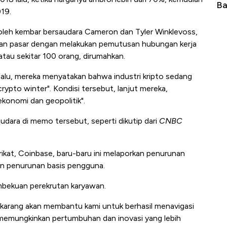
Langit Dunia, Pembunuh Boeing-Airbus?
Ba
19.
 oleh kembar bersaudara Cameron dan Tyler Winklevoss,
tkan pasar dengan melakukan pemutusan hubungan kerja
tau sekitar 100 orang, dirumahkan.
 lalu, mereka menyatakan bahwa industri kripto sedang
crypto winter". Kondisi tersebut, lanjut mereka,
konomi dan geopolitik".
saudara di memo tersebut, seperti dikutip dari
CNBC
erikat, Coinbase, baru-baru ini melaporkan penurunan
an penurunan basis pengguna.
bekuan perekrutan karyawan.
ekarang akan membantu kami untuk berhasil menavigasi
, memungkinkan pertumbuhan dan inovasi yang lebih