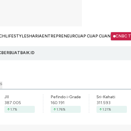
CH
LIFESTYLE
SHARIA
ENTREPRENEUR
CUAP CUAP CUAN
CNBC 
C
BERBUATBAIK.ID
S
JII
Pefindo i-Grade
Sri-Kehati
387.005
160.191
311.593
1.7
%
1.76
%
1.21
%