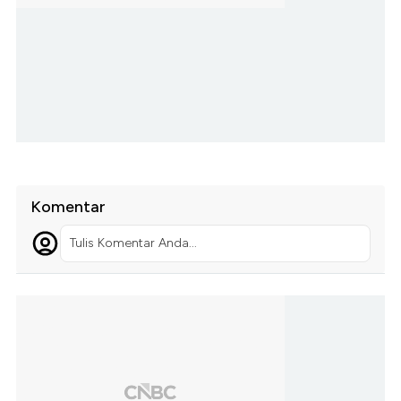
Komentar
Tulis Komentar Anda...