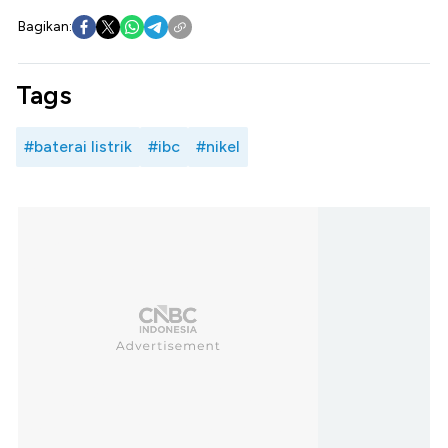
Bagikan:
Tags
#baterai listrik
#ibc
#nikel