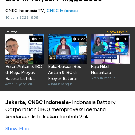
CNBC Indonesia TV,
CNBC Indonesia
10 June 2022 16:36
Related
Show More
06:13
06:27
05:36
Peran Antam & IBC
Buka-bukaan Bos
Raja Nikel
di Mega Proyek
Antam & IBC di
Nusantara
Baterai Listrik
Proyek Baterai
5 tahun yang lalu
Bersama CATL
4 tahun yang lalu
Listrik CATL
4 tahun yang lalu
Jakarta, CNBC Indonesia-
Indonesia Battery
Corporation (IBC) memproyeksi demand
kendaraan listrik akan tumbuh 2-4 ...
Show More