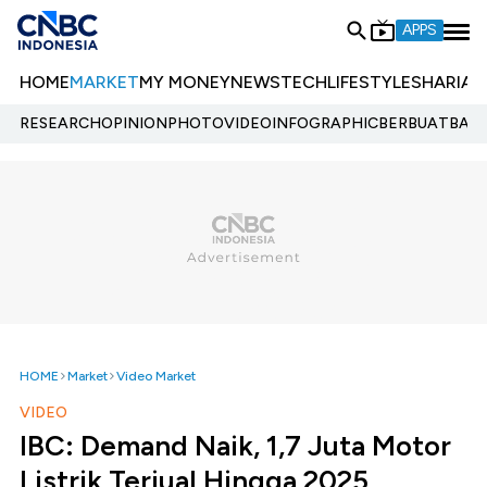
APPS
HOME
MARKET
MY MONEY
NEWS
TECH
LIFESTYLE
SHARIA
E
RESEARCH
OPINION
PHOTO
VIDEO
INFOGRAPHIC
BERBUATBAIK.
HOME
Market
Video Market
VIDEO
IBC: Demand Naik, 1,7 Juta Motor
Listrik Terjual Hingga 2025