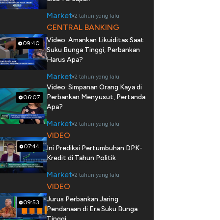
Market
2 tahun yang lalu
CENTRAL BANKING
Video: Amankan Likuiditas Saat
09:40
Suku Bunga Tinggi, Perbankan
Harus Apa?
Market
2 tahun yang lalu
Video: Simpanan Orang Kaya di
Perbankan Menyusut, Pertanda
06:07
Apa?
Market
2 tahun yang lalu
VIDEO
07:44
Ini Prediksi Pertumbuhan DPK-
Kredit di Tahun Politik
Market
2 tahun yang lalu
VIDEO
Jurus Perbankan Jaring
09:53
Pendanaan di Era Suku Bunga
Tinggi