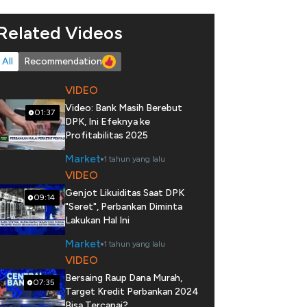
Related Videos
All
Recommendation
VIDEO
Video: Bank Masih Berebut
01:37
DPK, Ini Efeknya ke
Profitabilitas 2025
Market
1 tahun yang lalu
VIDEO
Genjot Likuiditas Saat DPK
09:14
"Seret", Perbankan Diminta
Lakukan Hal Ini
Market
1 tahun yang lalu
VIDEO
Bersaing Raup Dana Murah,
07:35
Target Kredit Perbankan 2024
Bisa Tercapai?