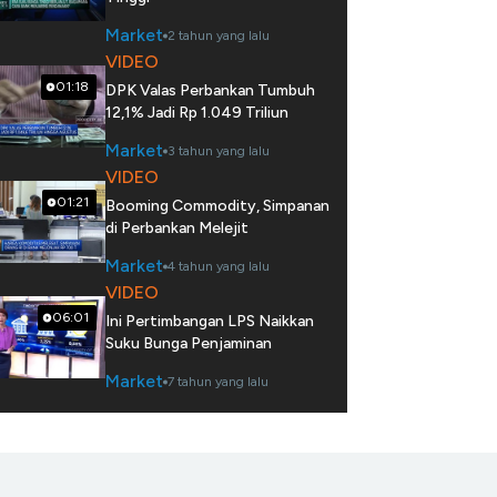
Market
2 tahun yang lalu
VIDEO
01:18
DPK Valas Perbankan Tumbuh
12,1% Jadi Rp 1.049 Triliun
Market
3 tahun yang lalu
VIDEO
01:21
Booming Commodity, Simpanan
di Perbankan Melejit
Market
4 tahun yang lalu
VIDEO
06:01
Ini Pertimbangan LPS Naikkan
Suku Bunga Penjaminan
Market
7 tahun yang lalu