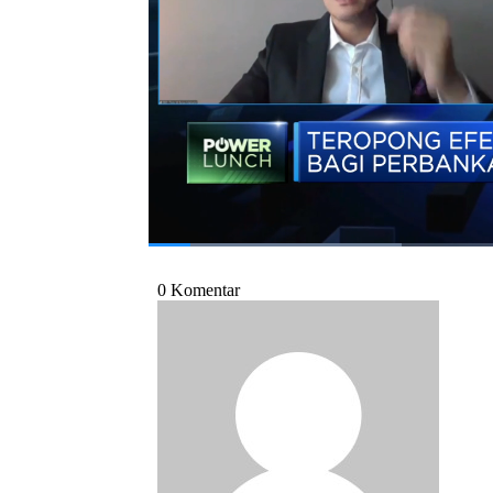
Mulyono dalam Power Lunch,
CNBC
Indon
Bagikan:
#perbankan
#dpk
#dbs indonesia
#n