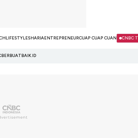
CH
LIFESTYLE
SHARIA
ENTREPRENEUR
CUAP CUAP CUAN
CNBC 
C
BERBUATBAIK.ID