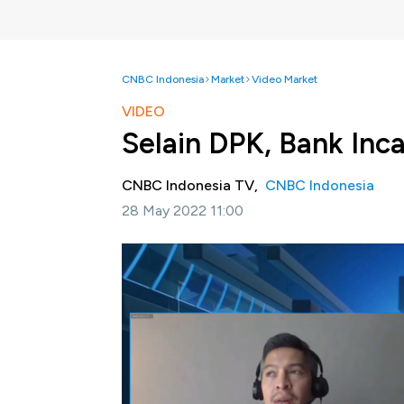
CNBC Indonesia
Market
Video Market
VIDEO
Selain DPK, Bank Inc
CNBC Indonesia TV,
CNBC Indonesia
28 May 2022 11:00
Jakarta, CNBC Indonesia-
Perbankan teru
bank sentral global terhadap likuiditas dan
SVP Treasury & Markets Bank DBS Indones
modal sebagai sumber pendanaan bank selain
Seperti apa dampak normalisasi kebijakan 
dialog Bramudya Prabowo dengan SVP Tre