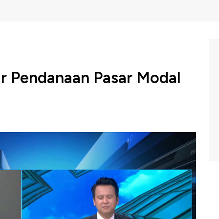
ar Pendanaan Pasar Modal
s mencermati dampak normalisasi kebijakan moneter
 sumber pendanaan.
ia, Tony M. Suryo Mulyono menyampaikan potensi pasar
 dana pihak ketiga (DPK).
moneter terhadap bisnis perbankan? Selengkapnya simak
asury & Markets Bank DBS Indonesia, Tony M. Suryo