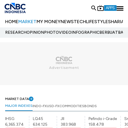
APPS
HOME
MARKET
MY MONEY
NEWS
TECH
LIFESTYLE
SHARIA
E
RESEARCH
OPINION
PHOTO
VIDEO
INFOGRAPHIC
BERBUATBAIK.
MARKET DATA
MAJOR INDEXES
INDO-FX
USD-FX
COMMODITIES
BONDS
IHSG
LQ45
JII
Pefindo i-Grade
Sr
6,365.374
634.125
383.968
158.478
3