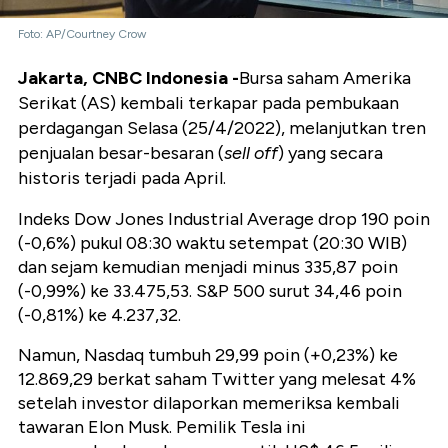
Foto: AP/Courtney Crow
Jakarta,
CNBC
Indonesia -
Bursa saham Amerika
Serikat (AS) kembali terkapar pada pembukaan
perdagangan Selasa (25/4/2022), melanjutkan tren
penjualan besar-besaran (
sell off
) yang secara
historis terjadi pada April.
Indeks Dow Jones Industrial Average drop 190 poin
(-0,6%) pukul 08:30 waktu setempat (20:30 WIB)
dan sejam kemudian menjadi minus
335,87
poin
(
-0,99
%) ke
33.475,53
.
S&P 500 surut
34,46
poin
(
-0,81
%) ke
4.237,32
.
Namun, Nasdaq tumbuh
29,99
poin (
+0,23
%) ke
12.869,29
berkat saham Twitter yang melesat 4%
setelah investor dilaporkan memeriksa kembali
tawaran Elon Musk. Pemilik Tesla ini