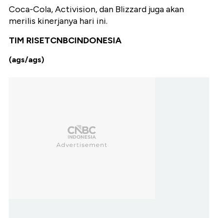
Coca-Cola,
Activision
, dan Blizzard juga akan
merilis kinerja
nya
hari ini.
TIM RISET
CNBC
INDONESIA
(ags/ags)