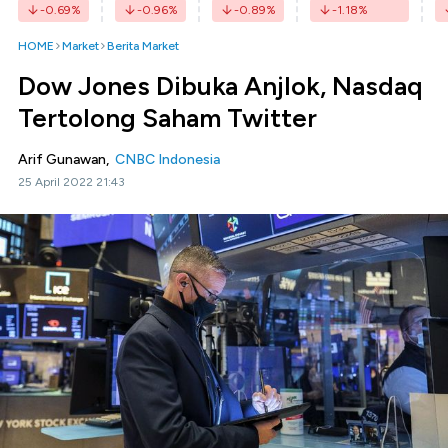
-0.69
%
-0.96
%
-0.89
%
-1.18
%
HOME
Market
Berita Market
Dow Jones Dibuka Anjlok, Nasdaq
Tertolong Saham Twitter
Arif Gunawan,
CNBC Indonesia
25 April 2022 21:43